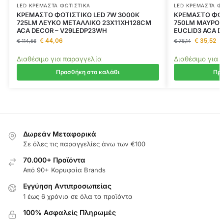
LED ΚΡΕΜΑΣΤΆ ΦΩΤΙΣΤΙΚΆ
LED ΚΡΕΜΑΣΤΆ 
ΚΡΕΜΑΣΤΟ ΦΩΤΙΣΤΙΚΟ LED 7W 3000K
ΚΡΕΜΑΣΤΟ ΦΩ
725LM ΛΕΥΚΟ ΜΕΤΑΛΛΙΚΟ 23X11XH128CM
750LM ΜΑΥΡΟ
ACA DECOR – V29LEDP23WH
EUCLID3 ACA 
€
44,06
€
35,52
€
114,56
€
78,14
Διαθέσιμο για παραγγελία
Διαθέσιμο για
Προσθήκη στο καλάθι
Πρ
Δωρεάν Μεταφορικά
Σε όλες τις παραγγελίες άνω των €100
70.000+ Προϊόντα
Από 90+ Κορυφαία Brands
Εγγύηση Aντιπροσωπείας
1 έως 6 χρόνια σε όλα τα προϊόντα
100% Ασφαλείς Πληρωμές