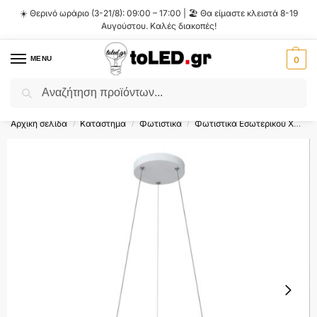
☀️ Θερινό ωράριο (3-21/8): 09:00 – 17:00 | 🏖️ Θα είμαστε κλειστά 8-19
Αυγούστου. Καλές διακοπές!
MENU
0
Αναζήτηση
Flash Sale ⚡ 10% Έκπτωση με τον κωδικό
'SUMMER'
!
Αρχική σελίδα
Κατάστημα
Φωτιστικά
Φωτιστικά Εσωτερικού Χώρου
/
/
/