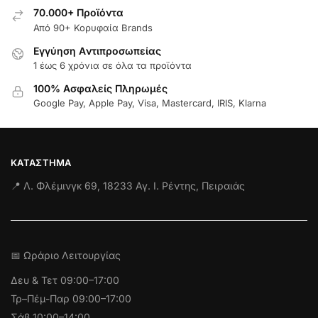
70.000+ Προϊόντα
Από 90+ Κορυφαία Brands
Εγγύηση Aντιπροσωπείας
1 έως 6 χρόνια σε όλα τα προϊόντα
100% Ασφαλείς Πληρωμές
Google Pay, Apple Pay, Visa, Mastercard, IRIS, Klarna
ΚΑΤΆΣΤΗΜΑ
📍 Λ. Φλέμινγκ 69, 18233 Αγ. Ι. Ρέντης, Πειραιάς
📅 Ωράριο Λειτουργίας
Δευ & Τετ
09:00–17:00
Τρ–Πέμ-Παρ 09:00–17:00
Σάβ 10:00–14:00