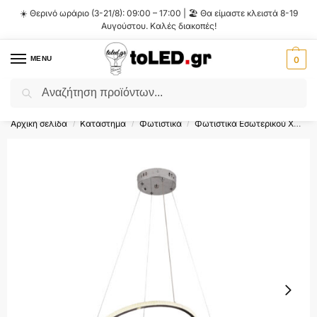
☀️ Θερινό ωράριο (3-21/8): 09:00 – 17:00 | 🏖️ Θα είμαστε κλειστά 8-19
Αυγούστου. Καλές διακοπές!
MENU
0
Αναζήτηση
Flash Sale ⚡ 10% Έκπτωση με τον κωδικό
'SUMMER'
!
Αρχική σελίδα
Κατάστημα
Φωτιστικά
Φωτιστικά Εσωτερικού Χώρου
/
/
/