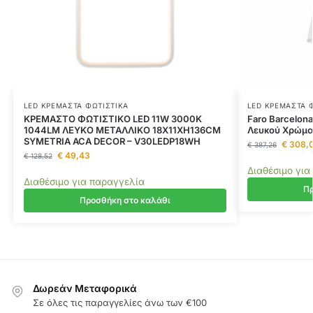
LED ΚΡΕΜΑΣΤΆ ΦΩΤΙΣΤΙΚΆ
LED ΚΡΕΜΑΣΤΆ 
ΚΡΕΜΑΣΤΟ ΦΩΤΙΣΤΙΚΟ LED 11W 3000K
Faro Barcelon
1044LM ΛΕΥΚΟ ΜΕΤΑΛΛΙΚΟ 18X11XH136CM
Λευκού Χρώμα
SYMETRIA ACA DECOR – V30LEDP18WH
€
308,
€
387,26
€
49,43
€
128,52
Διαθέσιμο για
Διαθέσιμο για παραγγελία
Πρ
Προσθήκη στο καλάθι
Δωρεάν Μεταφορικά
Σε όλες τις παραγγελίες άνω των €100