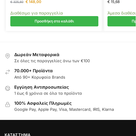
€
148,00
€
15,68
€
325,60
Διαθέσιμο για παραγγελία
Άμεσα διαθέσ
Προσθήκη στο καλάθι
Πρ
Δωρεάν Μεταφορικά
Σε όλες τις παραγγελίες άνω των €100
70.000+ Προϊόντα
Από 90+ Κορυφαία Brands
Εγγύηση Aντιπροσωπείας
1 έως 6 χρόνια σε όλα τα προϊόντα
100% Ασφαλείς Πληρωμές
Google Pay, Apple Pay, Visa, Mastercard, IRIS, Klarna
ΚΑΤΆΣΤΗΜΑ