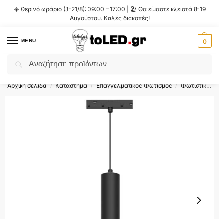
☀️ Θερινό ωράριο (3-21/8): 09:00 – 17:00 | 🏖️ Θα είμαστε κλειστά 8-19
Αυγούστου. Καλές διακοπές!
MENU
0
Αναζήτηση
Flash Sale ⚡ 10% Έκπτωση με τον κωδικό
'SUMMER'
!
Αρχική σελίδα
Κατάστημα
Επαγγελματικός Φωτισμός
Φωτιστικά Ράγας
/
/
/