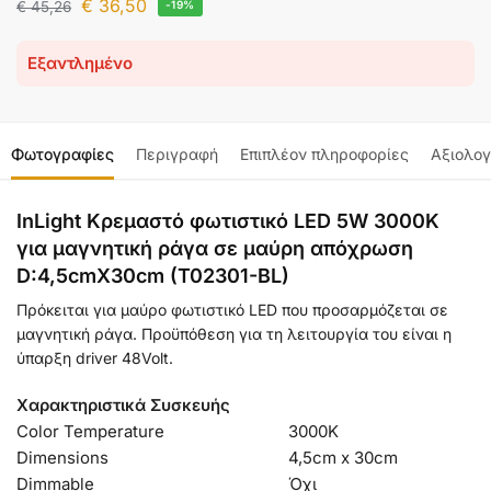
€
36,50
€
45,26
-19%
Εξαντλημένο
Φωτογραφίες
Περιγραφή
Επιπλέον πληροφορίες
Αξιολογ
InLight Κρεμαστό φωτιστικό LED 5W 3000K
για μαγνητική ράγα σε μαύρη απόχρωση
D:4,5cmX30cm (T02301-BL)
Πρόκειται για μαύρο φωτιστικό LED που προσαρμόζεται σε
μαγνητική ράγα. Προϋπόθεση για τη λειτουργία του είναι η
ύπαρξη driver 48Volt.
Χαρακτηριστικά Συσκευής
Color Temperature
3000K
Dimensions
4,5cm x 30cm
Dimmable
Όχι