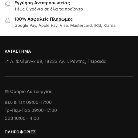
Εγγύηση Aντιπροσωπείας
1 έως 6 χρόνια σε όλα τα προϊόντα
100% Ασφαλείς Πληρωμές
Google Pay, Apple Pay, Visa, Mastercard, IRIS, Klarna
ΚΑΤΆΣΤΗΜΑ
📍 Λ. Φλέμινγκ 69, 18233 Αγ. Ι. Ρέντης, Πειραιάς
📅 Ωράριο Λειτουργίας
Δευ & Τετ
09:00–17:00
Τρ–Πέμ-Παρ 09:00–17:00
Σάβ 10:00–14:00
ΠΛΗΡΟΦΟΡΊΕΣ