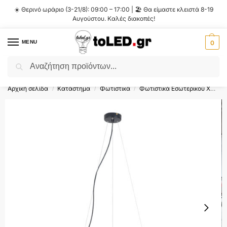
☀️ Θερινό ωράριο (3-21/8): 09:00 – 17:00 | 🏖️ Θα είμαστε κλειστά 8-19
Αυγούστου. Καλές διακοπές!
MENU
0
Αναζήτηση
Flash Sale ⚡ 10% Έκπτωση με τον κωδικό
'SUMMER'
!
Αρχική σελίδα
Κατάστημα
Φωτιστικά
Φωτιστικά Εσωτερικού Χώρου
/
/
/