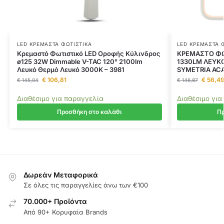
LED ΚΡΕΜΑΣΤΆ ΦΩΤΙΣΤΙΚΆ
LED ΚΡΕΜΑΣΤΆ 
Κρεμαστό Φωτιστικό LED Οροφής Κύλινδρος
ΚΡΕΜΑΣΤΟ ΦΩ
ø125 32W Dimmable V-TAC 120° 2100lm
1330LM ΛΕΥΚ
Λευκό Θερμό Λευκό 3000K – 3981
SYMETRIA AC
€
106,81
€
56,4
€
145,04
€
146,87
Διαθέσιμο για παραγγελία
Διαθέσιμο για
Προσθήκη στο καλάθι
Πρ
Δωρεάν Μεταφορικά
Σε όλες τις παραγγελίες άνω των €100
70.000+ Προϊόντα
Από 90+ Κορυφαία Brands