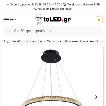
☀️ Θερινό ωράριο (3-21/8): 09:00 – 17:00 | 🏖️ Θα είμαστε κλειστά 8-19
Αυγούστου. Καλές διακοπές!
MENU
0
Αναζήτηση
Flash Sale ⚡ 10% Έκπτωση με τον κωδικό
'SUMMER'
!
Αρχική σελίδα
Κατάστημα
Φωτιστικά
Φωτιστικά Εσωτερικού Χώρου
/
/
/