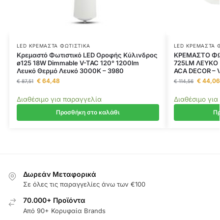
LED ΚΡΕΜΑΣΤΆ ΦΩΤΙΣΤΙΚΆ
LED ΚΡΕΜΑΣΤΆ 
Κρεμαστό Φωτιστικό LED Οροφής Κύλινδρος
ΚΡΕΜΑΣΤΟ ΦΩ
ø125 18W Dimmable V-TAC 120° 1200lm
725LM ΛΕΥΚΟ
Λευκό Θερμό Λευκό 3000K – 3980
ACA DECOR –
€
64,48
€
44,06
€
87,51
€
114,56
Διαθέσιμο για παραγγελία
Διαθέσιμο για
Προσθήκη στο καλάθι
Πρ
Δωρεάν Μεταφορικά
Σε όλες τις παραγγελίες άνω των €100
70.000+ Προϊόντα
Από 90+ Κορυφαία Brands