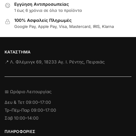
Εγγύηση Aντιπροσωπείας
1 έως 6 χρόνια σε όλα τα προϊόντα
100% Ασφαλείς Πληρωμές
Google Pay, Apple Pay, Visa, Mastercard, IRIS, Klarna
ΚΑΤΆΣΤΗΜΑ
📍 Λ. Φλέμινγκ 69, 18233 Αγ. Ι. Ρέντης, Πειραιάς
📅 Ωράριο Λειτουργίας
Δευ & Τετ
09:00–17:00
Τρ–Πέμ-Παρ 09:00–17:00
Σάβ 10:00–14:00
ΠΛΗΡΟΦΟΡΊΕΣ