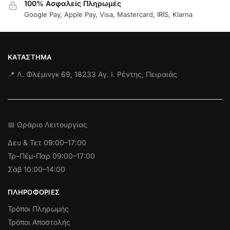
100% Ασφαλείς Πληρωμές
Google Pay, Apple Pay, Visa, Mastercard, IRIS, Klarna
ΚΑΤΆΣΤΗΜΑ
📍 Λ. Φλέμινγκ 69, 18233 Αγ. Ι. Ρέντης, Πειραιάς
📅 Ωράριο Λειτουργίας
Δευ & Τετ
09:00–17:00
Τρ–Πέμ-Παρ 09:00–17:00
Σάβ 10:00–14:00
ΠΛΗΡΟΦΟΡΊΕΣ
Τρόποι Πληρωμής
Τρόποι Αποστολής