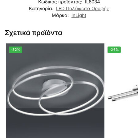
Κωδικός προϊόντος:
IL6034
Κατηγορία:
LED Πολύφωτα Οροφής
Μάρκα:
InLight
Σχετικά προϊόντα
-32%
-26%