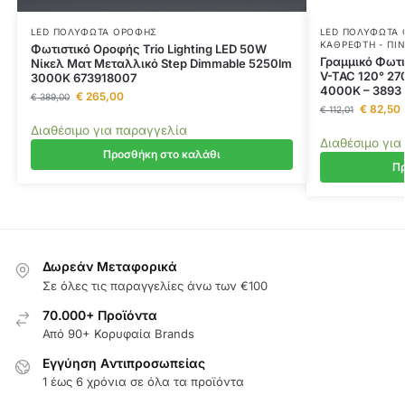
LED ΠΟΛΎΦΩΤΑ ΟΡΟΦΉΣ
LED ΠΟΛΎΦΩΤΑ
ΚΑΘΡΈΦΤΗ - ΠΊ
Φωτιστικό Οροφής Trio Lighting LED 50W
Γραμμικό Φωτι
Νίκελ Ματ Μεταλλικό Step Dimmable 5250lm
V-TAC 120° 27
3000K 673918007
4000K – 3893
€
265,00
€
389,00
€
82,50
€
112,01
Διαθέσιμο για παραγγελία
Διαθέσιμο για
Προσθήκη στο καλάθι
Πρ
Δωρεάν Μεταφορικά
Σε όλες τις παραγγελίες άνω των €100
70.000+ Προϊόντα
Από 90+ Κορυφαία Brands
Εγγύηση Aντιπροσωπείας
1 έως 6 χρόνια σε όλα τα προϊόντα