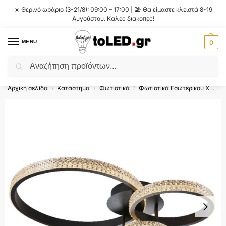
☀️ Θερινό ωράριο (3-21/8): 09:00 – 17:00 | 🏖️ Θα είμαστε κλειστά 8-19
Αυγούστου. Καλές διακοπές!
MENU
0
Αναζήτηση
Flash Sale ⚡ 10% Έκπτωση με τον κωδικό
'SUMMER'
!
Αρχική σελίδα
Κατάστημα
Φωτιστικά
Φωτιστικά Εσωτερικού Χώρου
/
/
/