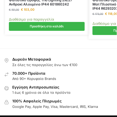
Φωτιστικό Οροφής Trio Lighting 2xE27
Φωτιστικό Ορο
Ανθρακί Αλουμίνιο IP44 601860242
Ματ Πλαστικό
IP44 R629320
€
103,00
€
151,00
€
118,0
€
173,00
Διαθέσιμο για παραγγελία
Διαθέσιμο για
Προσθήκη στο καλάθι
Πρ
Δωρεάν Μεταφορικά
Σε όλες τις παραγγελίες άνω των €100
70.000+ Προϊόντα
Από 90+ Κορυφαία Brands
Εγγύηση Aντιπροσωπείας
1 έως 6 χρόνια σε όλα τα προϊόντα
100% Ασφαλείς Πληρωμές
Google Pay, Apple Pay, Visa, Mastercard, IRIS, Klarna