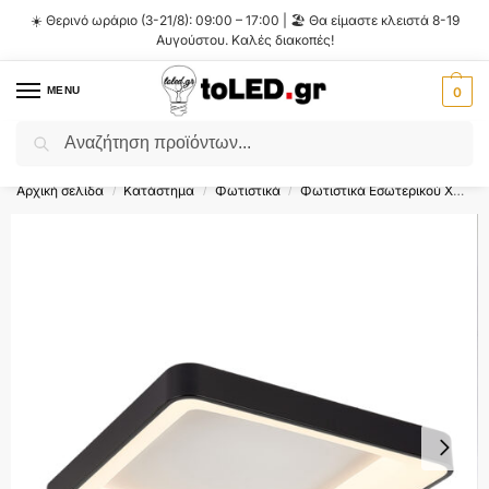
☀️ Θερινό ωράριο (3-21/8): 09:00 – 17:00 | 🏖️ Θα είμαστε κλειστά 8-19
Αυγούστου. Καλές διακοπές!
MENU
0
Αναζήτηση
Flash Sale ⚡ 10% Έκπτωση με τον κωδικό
'SUMMER'
!
Αρχική σελίδα
Κατάστημα
Φωτιστικά
Φωτιστικά Εσωτερικού Χώρου
/
/
/