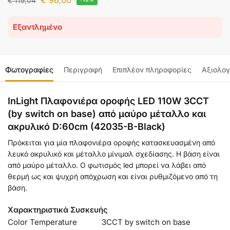
€
96,00
€
119,04
Εξαντλημένο
Φωτογραφίες
Περιγραφή
Επιπλέον πληροφορίες
Αξιολογ
InLight Πλαφονιέρα οροφής LED 110W 3CCT
(by switch on base) από μαύρο μέταλλο και
ακρυλικό D:60cm (42035-B-Black)
Πρόκειται για μία πλαφονιέρα οροφής κατασκευασμένη από
λευκό ακρυλικό και μέταλλο μίνιμαλ σχεδίασης. Η βάση είναι
από μαύρο μέταλλο. Ο φωτισμός led μπορεί να λάβει από
θερμή ως και ψυχρή απόχρωση και είναι ρυθμιζόμενο από τη
βάση.
Χαρακτηριστικά Συσκευής
Color Temperature
3CCT by switch on base