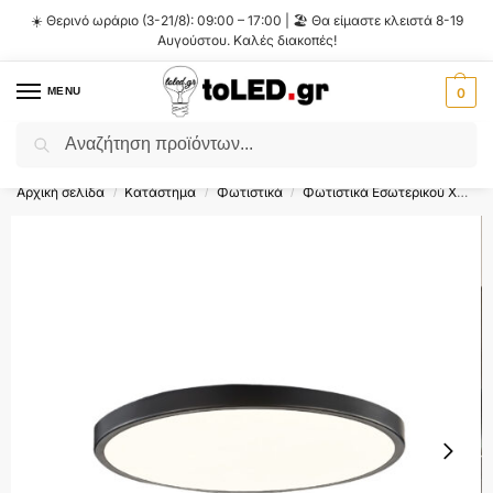
☀️ Θερινό ωράριο (3-21/8): 09:00 – 17:00 | 🏖️ Θα είμαστε κλειστά 8-19
Αυγούστου. Καλές διακοπές!
MENU
0
Αναζήτηση
Flash Sale ⚡ 10% Έκπτωση με τον κωδικό
'SUMMER'
!
Αρχική σελίδα
Κατάστημα
Φωτιστικά
Φωτιστικά Εσωτερικού Χώρου
/
/
/