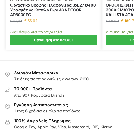
Φωτιστικό Οροφής Πλαφονιέρα 3xE27 Ø400
ΟΡΟΦΗΣ ΦΩΤΙ
Υφασμάτινο Καπέλο Γκρι ACA DECOR –
3000K ΜΑΥΡΟ
AD8030PG
KALLISTA ACA
€
55,02
€
189,7
€
121,04
€
493,27
Διαθέσιμο για παραγγελία
Διαθέσιμο για
Προσθήκη στο καλάθι
Πρ
Δωρεάν Μεταφορικά
Σε όλες τις παραγγελίες άνω των €100
70.000+ Προϊόντα
Από 90+ Κορυφαία Brands
Εγγύηση Aντιπροσωπείας
1 έως 6 χρόνια σε όλα τα προϊόντα
100% Ασφαλείς Πληρωμές
Google Pay, Apple Pay, Visa, Mastercard, IRIS, Klarna