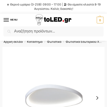
☀️ Θερινό ωράριο (3-21/8): 09:00 – 17:00 | 🏖️ Θα είμαστε κλειστά 8-19
Αυγούστου. Καλές διακοπές!
MENU
0
Αναζήτηση
Flash Sale ⚡ 10% Έκπτωση με τον κωδικό
'SUMMER'
!
Αρχική σελίδα
Κατάστημα
Φωτιστικά
Φωτιστικά Εσωτερικού Χώρου
/
/
/