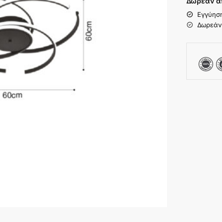
Δωρεάν α
Εγγύησ
Δωρεάν