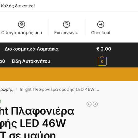
. Καλές διακοπές!
Ο λογαριασμός μου
Επικοινωνία
Checkout
Διακοσμητικά Λαμπάκια
€
0,00
ιού
Είδη Αυτοκινήτου
0
Οροφής
Inlight Πλαφονιέρα οροφής LED 46W 3CCT σε μαύρη απόχρωση D:60cm (6111-B)
/
!
ght Πλαφονιέρα
φής LED 46W
T σε μαύρη