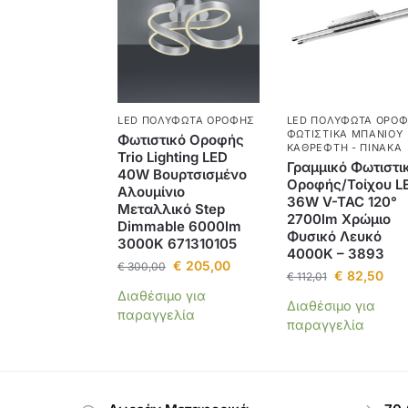
LED ΠΟΛΎΦΩΤΑ ΟΡΟΦΉΣ
LED ΠΟΛΎΦΩΤΑ ΟΡΟ
ΦΩΤΙΣΤΙΚΆ ΜΠΆΝΙΟΥ
Φωτιστικό Οροφής
ΚΑΘΡΈΦΤΗ - ΠΊΝΑΚΑ
Trio Lighting LED
Γραμμικό Φωτιστι
40W Βουρτσισμένο
Οροφής/Τοίχου L
Αλουμίνιο
36W V-TAC 120°
Μεταλλικό Step
2700lm Χρώμιο
Dimmable 6000lm
Φυσικό Λευκό
3000K 671310105
4000K – 3893
€
205,00
€
300,00
€
82,50
€
112,01
Διαθέσιμο για
Διαθέσιμο για
παραγγελία
παραγγελία