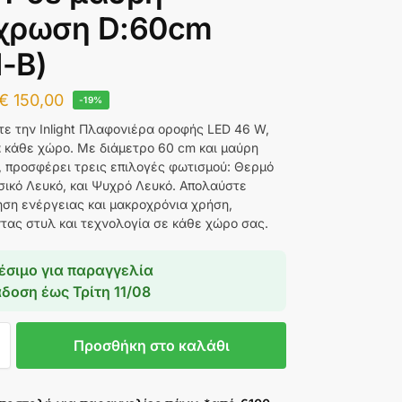
χρωση D:60cm
1-B)
€
150,00
-19%
ε την Inlight Πλαφονιέρα οροφής LED 46 W,
ια κάθε χώρο. Με διάμετρο 60 cm και μαύρη
 προσφέρει τρεις επιλογές φωτισμού: Θερμό
σικό Λευκό, και Ψυχρό Λευκό. Απολαύστε
ηση ενέργειας και μακροχρόνια χρήση,
τας στυλ και τεχνολογία σε κάθε χώρο σας.
έσιμο για παραγγελία
άδοση έως
Τρίτη 11/08
Προσθήκη στο καλάθι