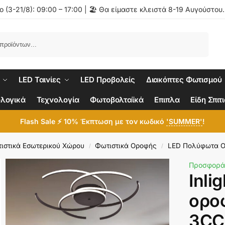
 (3-21/8): 09:00 – 17:00 | 🏖️ Θα είμαστε κλειστά 8-19 Αυγούστου
Αναζήτηση
LED Ταινίες
LED Προβολείς
Διακόπτες Φωτισμού
λογικά
Τεχνολογία
Φωτοβολταϊκά
Επιπλα
Είδη Σπιτ
Flash Sale ⚡ 10% Έκπτωση με τον κωδικό
'SUMMER'
!
ιστικά Εσωτερικού Χώρου
Φωτιστικά Οροφής
LED Πολύφωτα 
/
/
Προσφορά
Inli
ορο
3CC