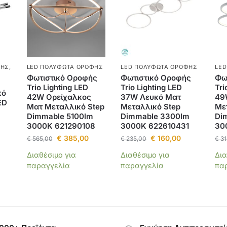
ΦΉΣ
,
LED ΠΟΛΎΦΩΤΑ ΟΡΟΦΉΣ
LED ΠΟΛΎΦΩΤΑ ΟΡΟΦΉΣ
LE
Φωτιστικό Οροφής
Φωτιστικό Οροφής
Φω
Trio Lighting LED
Trio Lighting LED
Tri
κό
42W Ορείχαλκος
37W Λευκό Ματ
49
ED
Ματ Μεταλλικό Step
Μεταλλικό Step
Με
Dimmable 5100lm
Dimmable 3300lm
Di
3000K 621290108
3000K 622610431
30
€
385,00
€
160,00
€
565,00
€
235,00
€
31
Διαθέσιμο για
Διαθέσιμο για
Δια
παραγγελία
παραγγελία
πα