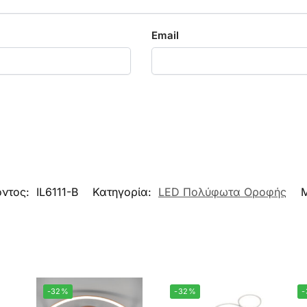
Email
όντος:
IL6111-B
Κατηγορία:
LED Πολύφωτα Οροφής
-32%
-32%