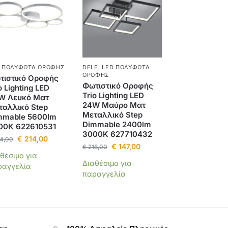
D ΠΟΛΎΦΩΤΑ ΟΡΟΦΉΣ
DELE
,
LED ΠΟΛΎΦΩΤΑ
ΟΡΟΦΉΣ
τιστικό Οροφής
Φωτιστικό Οροφής
o Lighting LED
Trio Lighting LED
W Λευκό Ματ
24W Μαύρο Ματ
ταλλικό Step
Μεταλλικό Step
mmable 5600lm
Dimmable 2400lm
00K 622610531
3000K 627710432
€
214,00
4,00
€
147,00
€
216,00
θέσιμο για
Διαθέσιμο για
ραγγελία
παραγγελία