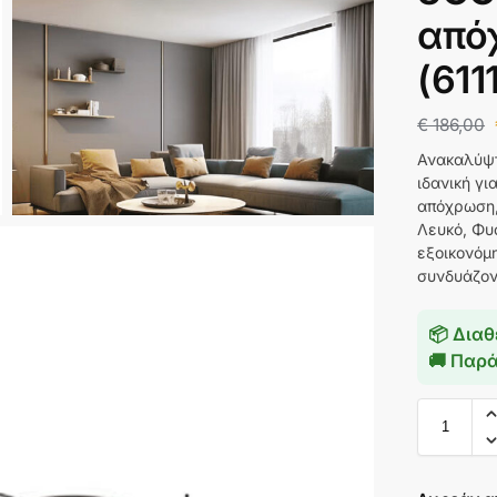
από
(611
€
186,00
Ανακαλύψτ
ιδανική γ
απόχρωση,
Λευκό, Φυ
εξοικονόμ
συνδυάζον
📦 Διαθ
🚚 Παρ