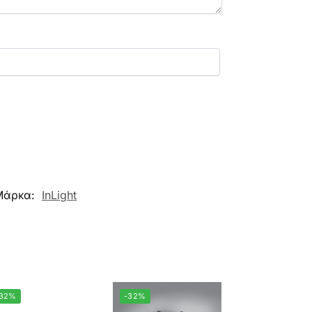
Μάρκα:
InLight
-32%
-32%