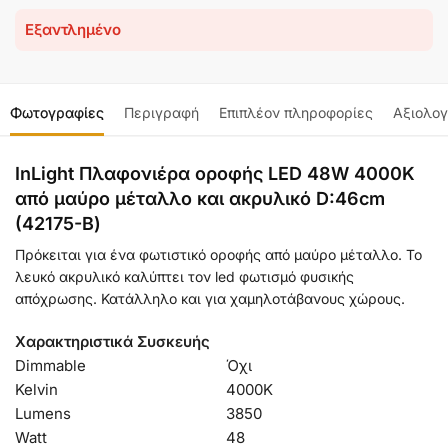
Εξαντλημένο
Φωτογραφίες
Περιγραφή
Επιπλέον πληροφορίες
Αξιολογ
InLight Πλαφονιέρα οροφής LED 48W 4000K
από μαύρο μέταλλο και ακρυλικό D:46cm
(42175-Β)
Πρόκειται για ένα φωτιστικό οροφής από μαύρο μέταλλο. Το
λευκό ακρυλικό καλύπτει τον led φωτισμό φυσικής
απόχρωσης. Κατάλληλο και για χαμηλοτάβανους χώρους.
Χαρακτηριστικά Συσκευής
Dimmable
Όχι
Kelvin
4000Κ
Lumens
3850
Watt
48