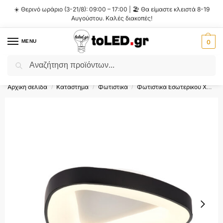
☀️ Θερινό ωράριο (3-21/8): 09:00 – 17:00 | 🏖️ Θα είμαστε κλειστά 8-19
Αυγούστου. Καλές διακοπές!
MENU
0
Αναζήτηση
Flash Sale ⚡ 10% Έκπτωση με τον κωδικό
'SUMMER'
!
Αρχική σελίδα
Κατάστημα
Φωτιστικά
Φωτιστικά Εσωτερικού Χώρου
/
/
/