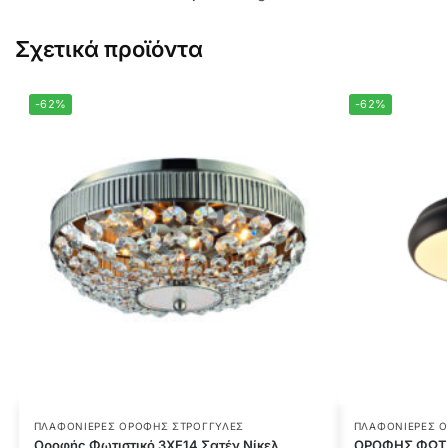
Σχετικά προϊόντα
-62%
-62%
ΠΛΑΦΟΝΙΈΡΕΣ ΟΡΟΦΉΣ ΣΤΡΟΓΓΥΛΈΣ
ΠΛΑΦΟΝΙΈΡΕΣ 
Οροφής Φωτιστικό 3ΧΕ14 Σατέν Νίκελ
ΟΡΟΦΗΣ ΦΩΤΙ