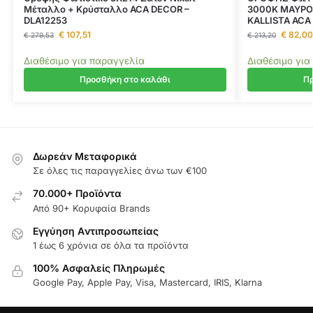
Μέταλλο + Κρύσταλλο ACA DECOR –
3000K ΜΑΥΡΟ
DLA12253
KALLISTA ACA
€
107,51
€
82,00
€
279,53
€
213,20
Διαθέσιμο για παραγγελία
Διαθέσιμο για
Προσθήκη στο καλάθι
Πρ
Δωρεάν Μεταφορικά
Σε όλες τις παραγγελίες άνω των €100
70.000+ Προϊόντα
Από 90+ Κορυφαία Brands
Εγγύηση Aντιπροσωπείας
1 έως 6 χρόνια σε όλα τα προϊόντα
100% Ασφαλείς Πληρωμές
Google Pay, Apple Pay, Visa, Mastercard, IRIS, Klarna