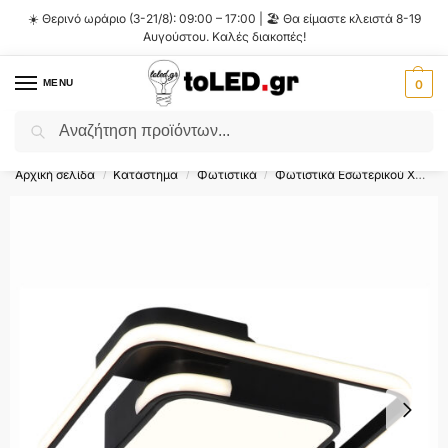
☀️ Θερινό ωράριο (3-21/8): 09:00 – 17:00 | 🏖️ Θα είμαστε κλειστά 8-19
Αυγούστου. Καλές διακοπές!
MENU
0
Αναζήτηση
Flash Sale ⚡ 10% Έκπτωση με τον κωδικό
'SUMMER'
!
Αρχική σελίδα
Κατάστημα
Φωτιστικά
Φωτιστικά Εσωτερικού Χώρου
/
/
/