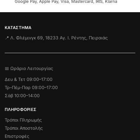
Google Pay, Apple Pay, Visa, Mastercard, IRIS, Klarna
ΚΑΤΆΣΤΗΜΑ
📍 Λ. Φλέμινγκ 69, 18233 Αγ. Ι. Ρέντης, Πειραιάς
📅 Ωράριο Λειτουργίας
Δευ & Τετ
09:00–17:00
Τρ–Πέμ-Παρ 09:00–17:00
Σάβ 10:00–14:00
ΠΛΗΡΟΦΟΡΊΕΣ
Τρόποι Πληρωμής
Τρόποι Αποστολής
Επιστροφές