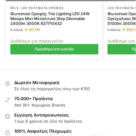
DELE
,
LED ΠΟΛΎΦΩΤΑ ΟΡΟΦΉΣ
LED ΠΟΛΎΦΩΤΑ
Φωτιστικό Οροφής Trio Lighting LED 24W
Φωτιστικό Ορο
Μαύρο Ματ Μεταλλικό Step Dimmable
Ορείχαλκος Μ
2400lm 3000K 627710432
5100lm 3000K
€
147,00
€
385,
€
216,00
€
565,00
Διαθέσιμο για παραγγελία
Διαθέσιμο για
Προσθήκη στο καλάθι
Πρ
Δωρεάν Μεταφορικά
Σε όλες τις παραγγελίες άνω των €100
70.000+ Προϊόντα
Από 90+ Κορυφαία Brands
Εγγύηση Aντιπροσωπείας
1 έως 6 χρόνια σε όλα τα προϊόντα
100% Ασφαλείς Πληρωμές