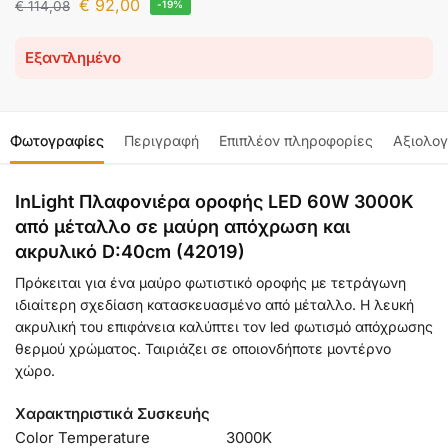
€
92,00
€
114,08
-19%
Εξαντλημένο
Φωτογραφίες
Περιγραφή
Επιπλέον πληροφορίες
Αξιολογ
InLight Πλαφονιέρα οροφής LED 60W 3000K
από μέταλλο σε μαύρη απόχρωση και
ακρυλικό D:40cm (42019)
Πρόκειται για ένα μαύρο φωτιστικό οροφής με τετράγωνη
ιδιαίτερη σχεδίαση κατασκευασμένο από μέταλλο. Η λευκή
ακρυλική του επιφάνεια καλύπτει τον led φωτισμό απόχρωσης
θερμού χρώματος. Ταιριάζει σε οποιονδήποτε μοντέρνο
χώρο.
Χαρακτηριστικά Συσκευής
Color Temperature
3000K