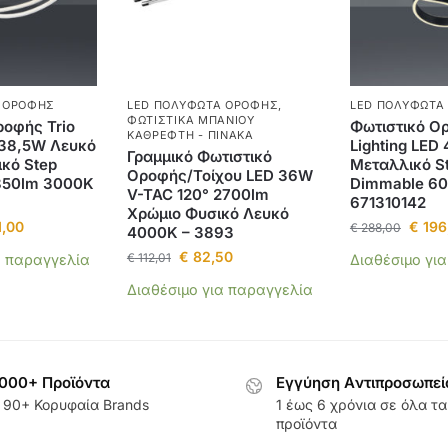
 ΟΡΟΦΉΣ
LED ΠΟΛΎΦΩΤΑ ΟΡΟΦΉΣ
,
LED ΠΟΛΎΦΩΤΑ
ΦΩΤΙΣΤΙΚΆ ΜΠΆΝΙΟΥ
ροφής Trio
Φωτιστικό Ορ
ΚΑΘΡΈΦΤΗ - ΠΊΝΑΚΑ
 38,5W Λευκό
Lighting LED
Γραμμικό Φωτιστικό
κό Step
Μεταλλικό S
Οροφής/Τοίχου LED 36W
850lm 3000K
Dimmable 6
V-TAC 120° 2700lm
671310142
Χρώμιο Φυσικό Λευκό
,00
€
196
€
288,00
4000K – 3893
€
82,50
€
112,01
α παραγγελία
Διαθέσιμο γι
Διαθέσιμο για παραγγελία
000+ Προϊόντα
Εγγύηση Aντιπροσωπεί
 90+ Κορυφαία Brands
1 έως 6 χρόνια σε όλα τα
προϊόντα