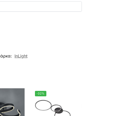
άρκα:
InLight
-32%