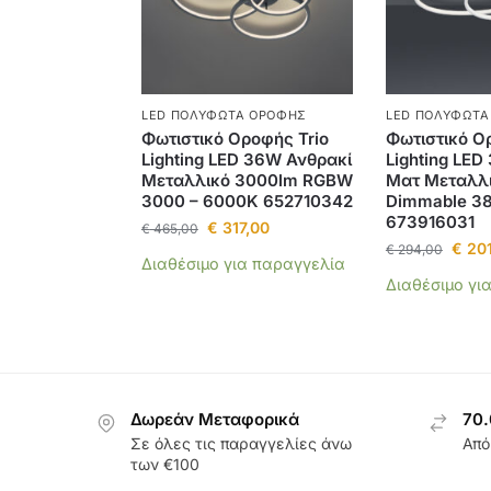
LED ΠΟΛΎΦΩΤΑ ΟΡΟΦΉΣ
LED ΠΟΛΎΦΩΤΑ
Φωτιστικό Οροφής Trio
Φωτιστικό Ο
Lighting LED 36W Ανθρακί
Lighting LED
Μεταλλικό 3000lm RGBW
Ματ Μεταλλι
3000 – 6000K 652710342
Dimmable 3
673916031
€
317,00
€
465,00
€
201
€
294,00
Διαθέσιμο για παραγγελία
Διαθέσιμο γι
Δωρεάν Μεταφορικά
70.
Σε όλες τις παραγγελίες άνω
Από
των €100