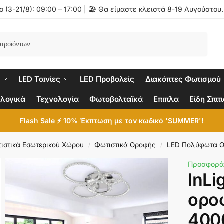
 (3-21/8): 09:00 – 17:00 | 🏖️ Θα είμαστε κλειστά 8-19 Αυγούστου
Αναζήτηση
LED Ταινίες
LED Προβολείς
Διακόπτες Φωτισμού
λογικά
Τεχνολογία
Φωτοβολταϊκά
Επιπλα
Είδη Σπιτ
Flash Sale ⚡ 10% Έκπτωση με τον κωδικό
'SUMMER'
!
ιστικά Εσωτερικού Χώρου
Φωτιστικά Οροφής
LED Πολύφωτα 
/
/
Προσφορά
InLi
ορο
400