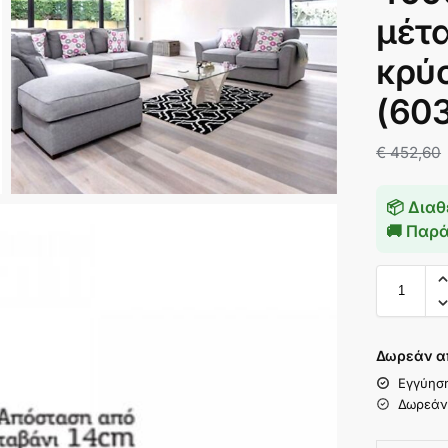
μέτ
κρύ
(60
€
452,60
📦 Διαθ
🚚 Παρ
Δωρεάν α
Εγγύησ
Δωρεάν