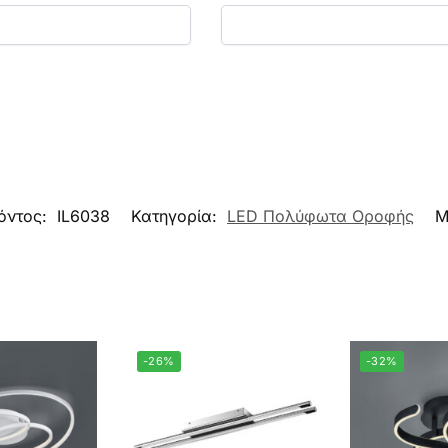
όντος:
IL6038
Κατηγορία:
LED Πολύφωτα Οροφής
Μ
-26%
-32%