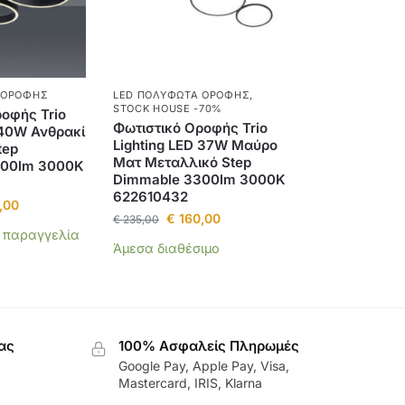
 ΟΡΟΦΉΣ
LED ΠΟΛΎΦΩΤΑ ΟΡΟΦΉΣ
,
STOCK HOUSE -70%
οφής Trio
Φωτιστικό Οροφής Trio
 40W Ανθρακί
Lighting LED 37W Μαύρο
tep
Ματ Μεταλλικό Step
000lm 3000K
Dimmable 3300lm 3000K
622610432
,00
€
160,00
€
235,00
α παραγγελία
Άμεσα διαθέσιμο
ας
100% Ασφαλείς Πληρωμές
Google Pay, Apple Pay, Visa,
Mastercard, IRIS, Klarna