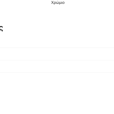
Χρώμιο
ς