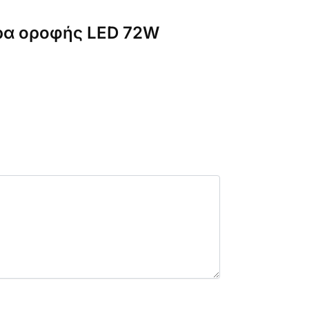
ερα οροφής LED 72W