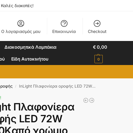
. Καλές διακοπές!
Ο λογαριασμός μου
Επικοινωνία
Checkout
Διακοσμητικά Λαμπάκια
€
0,00
ιού
Είδη Αυτοκινήτου
0
Οροφής
InLight Πλαφονίερα οροφής LED 72W 4000Kαπό χρώμιο μέταλλο και κρύσταλλα D:80cm (6038)
/
!
ght Πλαφονίερα
φής LED 72W
0Kαπό χρώμιο