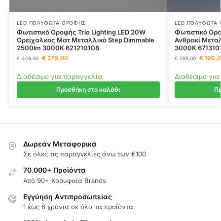
LED ΠΟΛΎΦΩΤΑ ΟΡΟΦΉΣ
LED ΠΟΛΎΦΩΤΑ
Φωτιστικό Οροφής Trio Lighting LED 20W
Φωτιστικό Ορο
Ορείχαλκος Ματ Μεταλλικό Step Dimmable
Ανθρακί Μετα
2500lm 3000K 621210108
3000K 671310
€
279,00
€
196,
€
409,00
€
288,00
Διαθέσιμο για παραγγελία
Διαθέσιμο για
Προσθήκη στο καλάθι
Πρ
Δωρεάν Μεταφορικά
Σε όλες τις παραγγελίες άνω των €100
70.000+ Προϊόντα
Από 90+ Κορυφαία Brands
Εγγύηση Aντιπροσωπείας
1 έως 6 χρόνια σε όλα τα προϊόντα