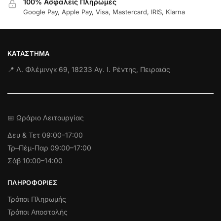
100% Ασφαλείς Πληρωμές
Google Pay, Apple Pay, Visa, Mastercard, IRIS, Klarna
ΚΑΤΆΣΤΗΜΑ
📍 Λ. Φλέμινγκ 69, 18233 Αγ. Ι. Ρέντης, Πειραιάς
📅 Ωράριο Λειτουργίας
Δευ & Τετ
09:00–17:00
Τρ–Πέμ-Παρ 09:00–17:00
Σάβ 10:00–14:00
ΠΛΗΡΟΦΟΡΊΕΣ
Τρόποι Πληρωμής
Τρόποι Αποστολής