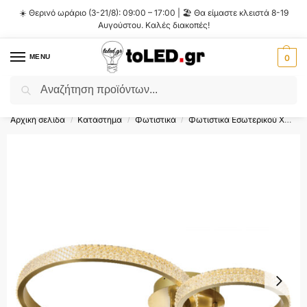
☀️ Θερινό ωράριο (3-21/8): 09:00 – 17:00 | 🏖️ Θα είμαστε κλειστά 8-19
Αυγούστου. Καλές διακοπές!
MENU
0
Αναζήτηση
Flash Sale ⚡ 10% Έκπτωση με τον κωδικό
'SUMMER'
!
Αρχική σελίδα
Κατάστημα
Φωτιστικά
Φωτιστικά Εσωτερικού Χώρου
/
/
/