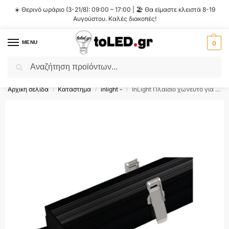
☀️ Θερινό ωράριο (3-21/8): 09:00 – 17:00 | 🏖️ Θα είμαστε κλειστά 8-19
Αυγούστου. Καλές διακοπές!
MENU
0
Αναζήτηση
Flash Sale ⚡ 10% Έκπτωση με τον κωδικό
'SUMMER'
!
Αρχική σελίδα
Κατάστημα
inlight -
InLight Πλαίσιο χωνευτό για γραμμικό φωτιστικό D:120cm (L003-120-BL)
/
/
/