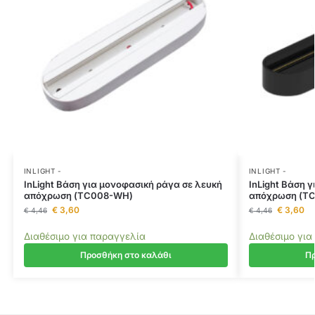
INLIGHT -
INLIGHT -
InLight Βάση για μονοφασική ράγα σε λευκή
InLight Βάση 
απόχρωση (TC008-WH)
απόχρωση (TC
€
3,60
€
3,60
€
4,46
€
4,46
Διαθέσιμο για παραγγελία
Διαθέσιμο για
Προσθήκη στο καλάθι
Πρ