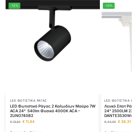
-12%
-13%
LED ΦΩΤΙΣΤΙΚΆ ΡΆΓΑΣ
LED ΦΩΤΙΣΤΙΚΆ 
LED Φωτιστικό Ράγας 2 Καλωδίων Μαύρο 7W
Λευκό Σποτ Ρ
ACA 24° 540lm Φυσικό 4000K ACA –
24° 2500LM 2
ZUNO740B2
DANTE3530W
€
11,84
€
38,31
€
13,50
€
44,00