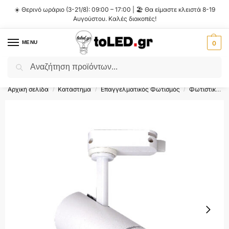
☀️ Θερινό ωράριο (3-21/8): 09:00 – 17:00 | 🏖️ Θα είμαστε κλειστά 8-19
Αυγούστου. Καλές διακοπές!
MENU
0
Αναζήτηση
Flash Sale ⚡ 10% Έκπτωση με τον κωδικό
'SUMMER'
!
Αρχική σελίδα
Κατάστημα
Επαγγελματικός Φωτισμός
Φωτιστικά Ράγας
/
/
/