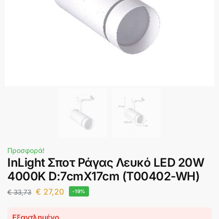
Προσφορά!
InLight Σποτ Ράγας Λευκό LED 20W
4000K D:7cmX17cm (T00402-WH)
€
27,20
€
33,73
-19%
Εξαντλημένο