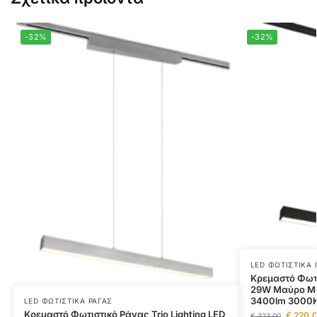
-32%
-32%
LED ΦΩΤΙΣΤΙΚΆ 
Κρεμαστό Φωτι
29W Μαύρο Μα
3400lm 3000K
LED ΦΩΤΙΣΤΙΚΆ ΡΆΓΑΣ
Κρεμαστό Φωτιστικό Ράγας Trio Lighting LED
€
220,
€
323,00