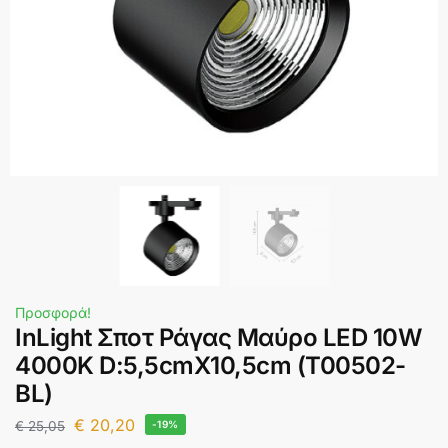
Προσφορά!
InLight Σποτ Ράγας Μαύρο LED 10W
4000K D:5,5cmX10,5cm (T00502-
BL)
€
20,20
€
25,05
-19%