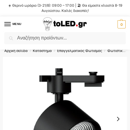
☀️ Θερινό ωράριο (3-21/8): 09:00 – 17:00 | 🏖️ Θα είμαστε κλειστά 8-19
Αυγούστου. Καλές διακοπές!
MENU
0
Αναζήτηση
Flash Sale ⚡ 10% Έκπτωση με τον κωδικό
'SUMMER'
!
Αρχική σελίδα
Κατάστημα
Επαγγελματικός Φωτισμός
Φωτιστικά Ράγας
/
/
/