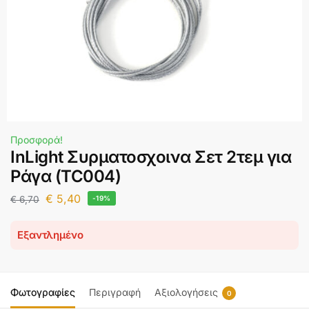
Προσφορά!
InLight Συρματοσχοινα Σετ 2τεμ για
Ράγα (TC004)
€
5,40
€
6,70
-19%
Εξαντλημένο
Φωτογραφίες
Περιγραφή
Αξιολογήσεις
0