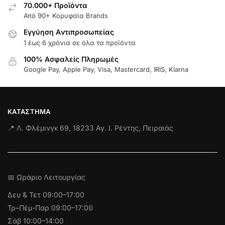
70.000+ Προϊόντα
Από 90+ Κορυφαία Brands
Εγγύηση Aντιπροσωπείας
1 έως 6 χρόνια σε όλα τα προϊόντα
100% Ασφαλείς Πληρωμές
Google Pay, Apple Pay, Visa, Mastercard, IRIS, Klarna
ΚΑΤΆΣΤΗΜΑ
📍 Λ. Φλέμινγκ 69, 18233 Αγ. Ι. Ρέντης, Πειραιάς
📅 Ωράριο Λειτουργίας
Δευ & Τετ
09:00–17:00
Τρ–Πέμ-Παρ 09:00–17:00
Σάβ 10:00–14:00