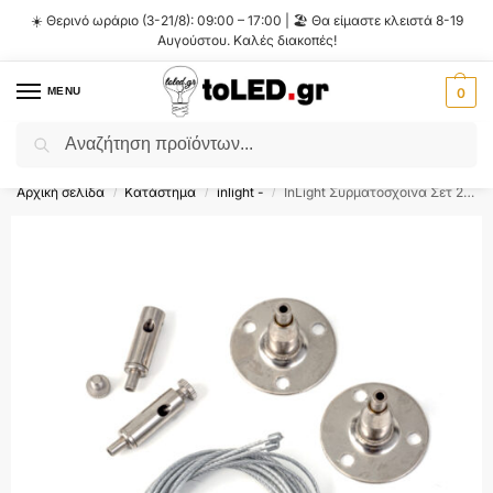
☀️ Θερινό ωράριο (3-21/8): 09:00 – 17:00 | 🏖️ Θα είμαστε κλειστά 8-19
Αυγούστου. Καλές διακοπές!
MENU
0
Αναζήτηση
Flash Sale ⚡ 10% Έκπτωση με τον κωδικό
'SUMMER'
!
Αρχική σελίδα
Κατάστημα
inlight -
InLight Συρματοσχοινα Σετ 2τεμ για Ράγα (TC004)
/
/
/