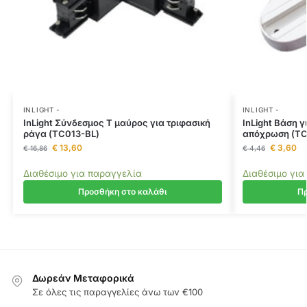
INLIGHT -
INLIGHT -
InLight Σύνδεσμος Τ μαύρος για τριφασική
InLight Βάση 
ράγα (TC013-BL)
απόχρωση (T
€
13,60
€
3,60
€
16,86
€
4,46
Διαθέσιμο για παραγγελία
Διαθέσιμο για
Προσθήκη στο καλάθι
Πρ
Δωρεάν Μεταφορικά
Σε όλες τις παραγγελίες άνω των €100