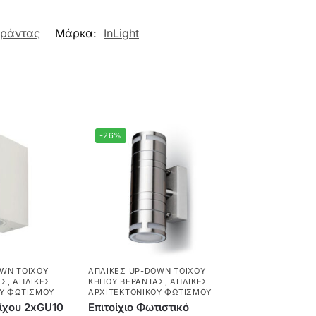
εράντας
Μάρκα:
InLight
-26%
OWN ΤΟΊΧΟΥ
ΑΠΛΊΚΕΣ UP-DOWN ΤΟΊΧΟΥ
ΑΣ
,
ΑΠΛΊΚΕΣ
ΚΉΠΟΥ ΒΕΡΆΝΤΑΣ
,
ΑΠΛΊΚΕΣ
ΟΎ ΦΩΤΙΣΜΟΎ
ΑΡΧΙΤΕΚΤΟΝΙΚΟΎ ΦΩΤΙΣΜΟΎ
οίχου 2xGU10
Επιτοίχιο Φωτιστικό