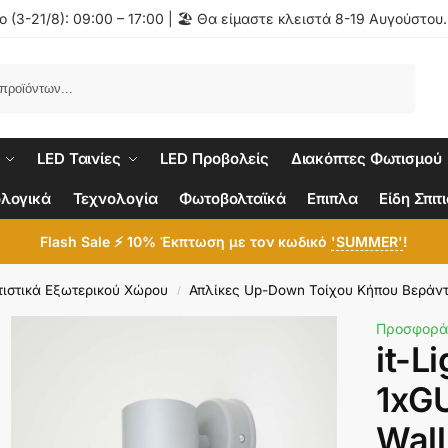
 (3-21/8): 09:00 – 17:00 | 🏖️ Θα είμαστε κλειστά 8-19 Αυγούστου
Αναζήτηση
LED Ταινίες
LED Προβολείς
Διακόπτες Φωτισμού
λογικά
Τεχνολογία
Φωτοβολταϊκά
Επιπλα
Είδη Σπιτ
Flash Sale ⚡ 10% Έκπτωση με τον κωδικό
'SUMMER'
!
ιστικά Εξωτερικού Χώρου
Απλίκες Up-Down Τοίχου Κήπου Βεράν
/
Προσφορά
it-L
1xG
Wall