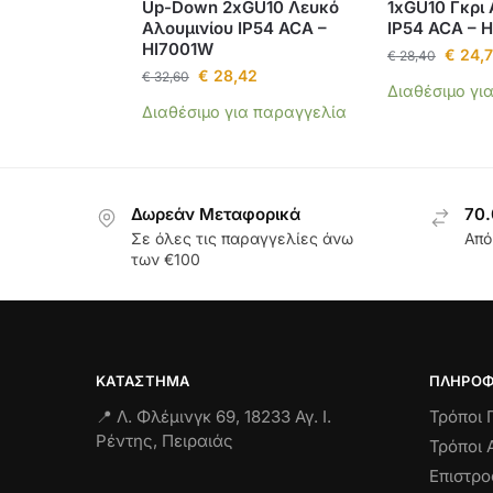
Up-Down 2xGU10 Λευκό
1xGU10 Γκρι 
Αλουμινίου IP54 ACA –
IP54 ACA – 
HI7001W
€
24,7
€
28,40
€
28,42
€
32,60
Διαθέσιμο γι
Διαθέσιμο για παραγγελία
Δωρεάν Μεταφορικά
70.
Σε όλες τις παραγγελίες άνω
Από
των €100
ΚΑΤΆΣΤΗΜΑ
ΠΛΗΡΟΦ
📍 Λ. Φλέμινγκ 69, 18233 Αγ. Ι.
Τρόποι
Ρέντης, Πειραιάς
Τρόποι 
Επιστρ