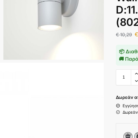
D:11
(80
€
10,29
📦 Διαθ
🚚 Παρ
Δωρεάν α
Εγγύησ
Δωρεάν