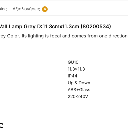
ίες
Αξιολογήσεις
0
 Wall Lamp Grey D:11.3cmx11.3cm (80200534)
 Color. Its lighting is focal and comes from one direction. 
GU10
11.3×11.3
IP44
Up & Down
ABS+Glass
220-240V
ς