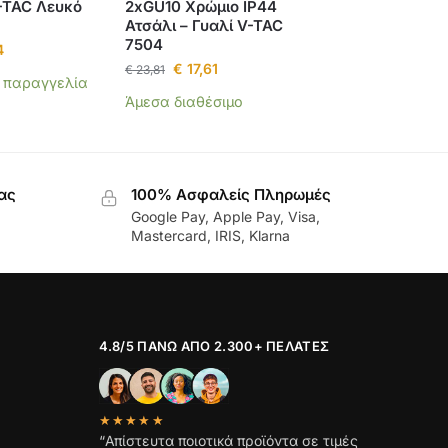
-TAC Λευκό
2xGU10 Χρώμιο ΙP44
Ατσάλι – Γυαλί V-TAC
7504
4
€
17,61
€
23,81
α παραγγελία
Άμεσα διαθέσιμο
ας
100% Ασφαλείς Πληρωμές
Google Pay, Apple Pay, Visa,
Mastercard, IRIS, Klarna
4.8/5 ΠΆΝΩ ΑΠΌ 2.300+ ΠΕΛΆΤΕΣ
★★★★★
“Απίστευτα ποιοτικά προϊόντα σε τιμές