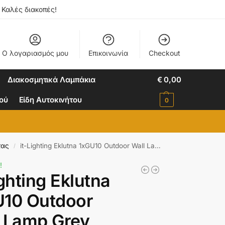
. Καλές διακοπές!
Ο λογαριασμός μου
Επικοινωνία
Checkout
Διακοσμητικά Λαμπάκια
€
0,00
ιού
Είδη Αυτοκινήτου
0
τας
it-Lighting Eklutna 1xGU10 Outdoor Wall Lamp Grey D:11.3cmx11.3cm (80200534)
/
!
ighting Eklutna
U10 Outdoor
 Lamp Grey