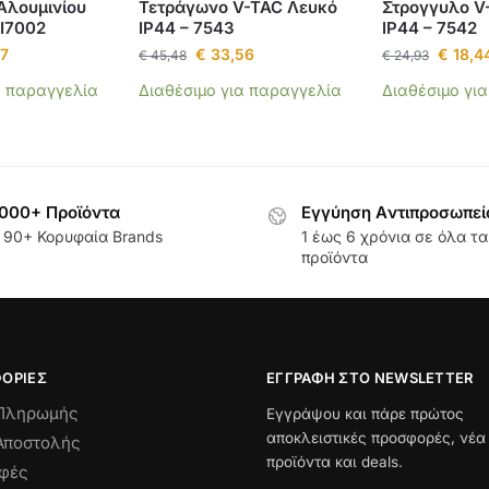
Αλουμινίου
Τετράγωνο V-TAC Λευκό
Στρογγυλο V
HI7002
IP44 – 7543
IP44 – 7542
7
€
33,56
€
18,4
€
45,48
€
24,93
α παραγγελία
Διαθέσιμο για παραγγελία
Διαθέσιμο γι
000+ Προϊόντα
Εγγύηση Aντιπροσωπεί
 90+ Κορυφαία Brands
1 έως 6 χρόνια σε όλα τα
προϊόντα
ΟΡΊΕΣ
ΕΓΓΡΑΦΉ ΣΤΟ NEWSLETTER
 Πληρωμής
Εγγράψου και πάρε πρώτος
αποκλειστικές προσφορές, νέα
Αποστολής
προϊόντα και deals.
οφές