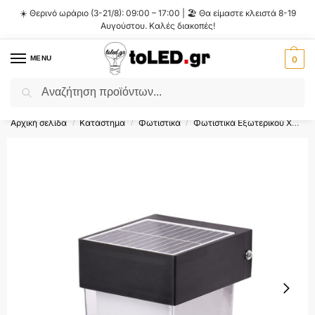
☀️ Θερινό ωράριο (3-21/8): 09:00 – 17:00 | 🏖️ Θα είμαστε κλειστά 8-19
Αυγούστου. Καλές διακοπές!
MENU
0
Αναζήτηση
Flash Sale ⚡ 10% Έκπτωση με τον κωδικό
'SUMMER'
!
Αρχική σελίδα
Κατάστημα
Φωτιστικά
Φωτιστικά Εξωτερικού Χώρου
/
/
/