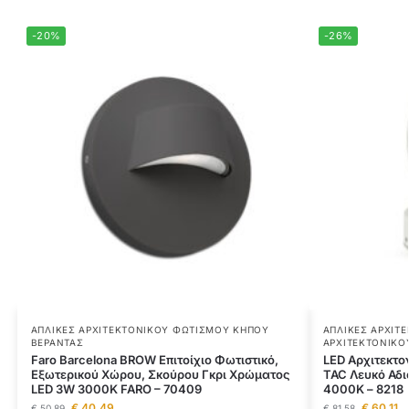
-20%
-26%
ΑΠΛΊΚΕΣ ΑΡΧΙΤΕΚΤΟΝΙΚΟΎ ΦΩΤΙΣΜΟΎ ΚΉΠΟΥ
ΑΠΛΊΚΕΣ ΑΡΧΙΤ
ΒΕΡΆΝΤΑΣ
ΑΡΧΙΤΕΚΤΟΝΙΚΟ
Faro Barcelona BROW Επιτοίχιο Φωτιστικό,
LED Αρχιτεκτο
Εξωτερικού Χώρου, Σκούρου Γκρι Χρώματος
TAC Λευκό Αδι
LED 3W 3000K FARO – 70409
4000Κ – 8218
€
40,49
€
60,11
€
50,89
€
81,58