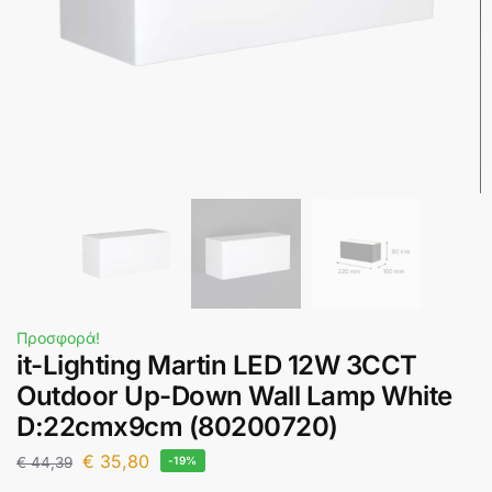
Προσφορά!
it-Lighting Martin LED 12W 3CCT
Outdoor Up-Down Wall Lamp White
D:22cmx9cm (80200720)
€
35,80
€
44,39
-19%