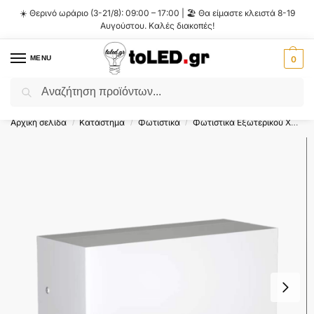
☀️ Θερινό ωράριο (3-21/8): 09:00 – 17:00 | 🏖️ Θα είμαστε κλειστά 8-19
Αυγούστου. Καλές διακοπές!
MENU
0
Αναζήτηση
Flash Sale ⚡ 10% Έκπτωση με τον κωδικό
'SUMMER'
!
Αρχική σελίδα
Κατάστημα
Φωτιστικά
Φωτιστικά Εξωτερικού Χώρου
/
/
/