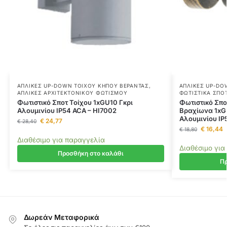
ΑΠΛΊΚΕΣ UP-DOWN ΤΟΊΧΟΥ ΚΉΠΟΥ ΒΕΡΆΝΤΑΣ
,
ΑΠΛΊΚΕΣ UP-DO
ΑΠΛΊΚΕΣ ΑΡΧΙΤΕΚΤΟΝΙΚΟΎ ΦΩΤΙΣΜΟΎ
ΦΩΤΙΣΤΙΚΆ ΣΠΟ
Φωτιστικό Σποτ Τοίχου 1xGU10 Γκρι
Φωτιστικό Σπο
Αλουμινίου IP54 ACA – HI7002
Βραχίωνα 1xG
Αλουμινίου IP
€
24,77
€
28,40
€
16,44
€
18,80
Διαθέσιμο για παραγγελία
Διαθέσιμο για
Προσθήκη στο καλάθι
Πρ
Δωρεάν Μεταφορικά