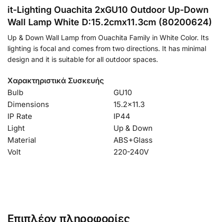
it-Lighting Ouachita 2xGU10 Outdoor Up-Down
Wall Lamp White D:15.2cmx11.3cm (80200624)
Up & Down Wall Lamp from Ouachita Family in White Color. Its
lighting is focal and comes from two directions. It has minimal
design and it is suitable for all outdoor spaces.
Χαρακτηριστικά Συσκευής
Bulb
GU10
Dimensions
15.2×11.3
IP Rate
IP44
Light
Up & Down
Material
ABS+Glass
Volt
220-240V
Επιπλέον πληροφορίες