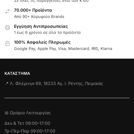
Σε όλες τις παραγγελίες άνω των €100
70.000+ Προϊόντα
Από 90+ Κορυφαία Brands
Εγγύηση Aντιπροσωπείας
1 έως 6 χρόνια σε όλα τα προϊόντα
100% Ασφαλείς Πληρωμές
Google Pay, Apple Pay, Visa, Mastercard, IRIS, Klarna
ΚΑΤΆΣΤΗΜΑ
📍 Λ. Φλέμινγκ 69, 18233 Αγ. Ι. Ρέντης, Πειραιάς
📅 Ωράριο Λειτουργίας
Δευ & Τετ
09:00–17:00
Τρ–Πέμ-Παρ 09:00–17:00