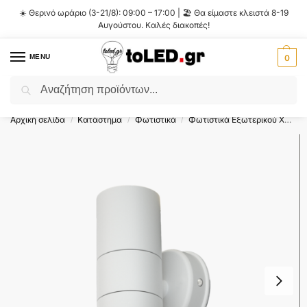
☀️ Θερινό ωράριο (3-21/8): 09:00 – 17:00 | 🏖️ Θα είμαστε κλειστά 8-19
Αυγούστου. Καλές διακοπές!
MENU
0
Αναζήτηση
Flash Sale ⚡ 10% Έκπτωση με τον κωδικό
'SUMMER'
!
Αρχική σελίδα
Κατάστημα
Φωτιστικά
Φωτιστικά Εξωτερικού Χώρου
/
/
/