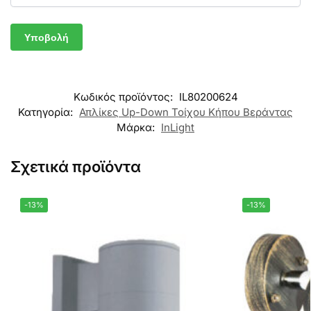
Κωδικός προϊόντος:
IL80200624
Κατηγορία:
Απλίκες Up-Down Τοίχου Κήπου Βεράντας
Μάρκα:
InLight
Σχετικά προϊόντα
-13%
-13%