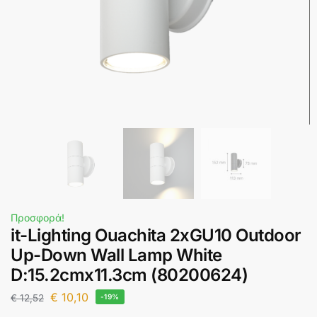
Προσφορά!
it-Lighting Ouachita 2xGU10 Outdoor
Up-Down Wall Lamp White
D:15.2cmx11.3cm (80200624)
€
10,10
€
12,52
-19%