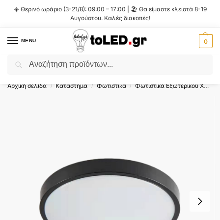
☀️ Θερινό ωράριο (3-21/8): 09:00 – 17:00 | 🏖️ Θα είμαστε κλειστά 8-19
Αυγούστου. Καλές διακοπές!
MENU
0
Αναζήτηση
Flash Sale ⚡ 10% Έκπτωση με τον κωδικό
'SUMMER'
!
Αρχική σελίδα
Κατάστημα
Φωτιστικά
Φωτιστικά Εξωτερικού Χώρου
/
/
/