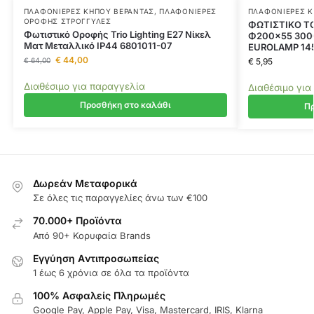
ΠΛΑΦΟΝΙΈΡΕΣ ΚΉΠΟΥ ΒΕΡΆΝΤΑΣ
,
ΠΛΑΦΟΝΙΈΡΕΣ
ΠΛΑΦΟΝΙΈΡΕΣ Κ
ΟΡΟΦΉΣ ΣΤΡΟΓΓΥΛΈΣ
ΦΩΤΙΣΤΙΚΟ ΤΟ
Φωτιστικό Οροφής Trio Lighting E27 Νίκελ
Φ200×55 3000
Ματ Μεταλλικό IP44 6801011-07
EUROLAMP 14
€
44,00
€
64,00
€
5,95
Διαθέσιμο για παραγγελία
Διαθέσιμο για
Προσθήκη στο καλάθι
Πρ
Δωρεάν Μεταφορικά
Σε όλες τις παραγγελίες άνω των €100
70.000+ Προϊόντα
Από 90+ Κορυφαία Brands
Εγγύηση Aντιπροσωπείας
1 έως 6 χρόνια σε όλα τα προϊόντα
100% Ασφαλείς Πληρωμές
Google Pay, Apple Pay, Visa, Mastercard, IRIS, Klarna