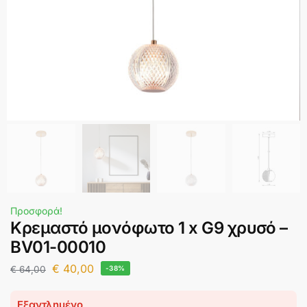
Προσφορά!
Κρεμαστό μονόφωτο 1 x G9 χρυσό –
BV01-00010
€
40,00
€
64,00
-38%
Εξαντλημένο