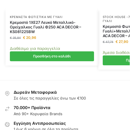
ΚΡΕΜΑΣΤΆ ΦΩΤΙΣΤΙΚΆ ΜΕ ΓΥΑΛΊ
STOCK HOUSE -
ΓΥΑΛΊ
Κρεμαστό 1ΧΕ27 Λευκό Μεταλλικό-
Κρεμαστό Φωτι
Ορείχαλκος Γυαλί Φ250 ACA DECOR –
Γυαλί+Μεταλλ
KS081225BW
ACA DECOR – 
€
20,96
€
35,84
€
27,90
€
47,74
Διαθέσιμο για παραγγελία
Άμεσα διαθέσ
Προσθήκη στο καλάθι
Πρ
Δωρεάν Μεταφορικά
Σε όλες τις παραγγελίες άνω των €100
70.000+ Προϊόντα
Από 90+ Κορυφαία Brands
Εγγύηση Aντιπροσωπείας
1 έως 6 χρόνια σε όλα τα προϊόντα