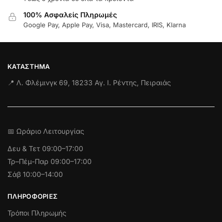
100% Ασφαλείς Πληρωμές
Google Pay, Apple Pay, Visa, Mastercard, IRIS, Klarna
ΚΑΤΆΣΤΗΜΑ
📍 Λ. Φλέμινγκ 69, 18233 Αγ. Ι. Ρέντης, Πειραιάς
📅 Ωράριο Λειτουργίας
Δευ & Τετ
09:00–17:00
Τρ–Πέμ-Παρ 09:00–17:00
Σάβ 10:00–14:00
ΠΛΗΡΟΦΟΡΊΕΣ
Τρόποι Πληρωμής