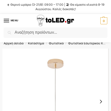
☀️ Θερινό ωράριο (3-21/8): 09:00 – 17:00 | 🏖️ Θα είμαστε κλειστά 8-19
Αυγούστου. Καλές διακοπές!
MENU
0
Αναζήτηση
Flash Sale ⚡ 10% Έκπτωση με τον κωδικό
'SUMMER'
!
Αρχική σελίδα
Κατάστημα
Φωτιστικά
Φωτιστικά Εσωτερικού Χώρου
/
/
/