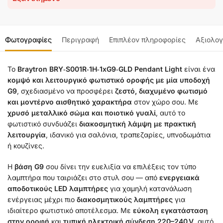
Φωτογραφίες
Περιγραφή
Επιπλέον πληροφορίες
Αξιολογ
Το
Braytron BRY‑S001R‑1H‑1xG9‑GLD Pendant Light
είναι ένα
κομψό και λειτουργικό φωτιστικό οροφής με μία υποδοχή
G9
, σχεδιασμένο να προσφέρει
ζεστό, διαχυμένο φωτισμό
και μοντέρνο αισθητικό χαρακτήρα
στον χώρο σου. Με
χρυσό μεταλλικό σώμα και ποιοτικό γυαλί
, αυτό το
φωτιστικό συνδυάζει
διακοσμητική λάμψη με πρακτική
λειτουργία
, ιδανικό για σαλόνια, τραπεζαρίες, υπνοδωμάτια
ή κουζίνες.
Η
βάση G9
σου δίνει την ευελιξία να επιλέξεις τον τύπο
λαμπτήρα που ταιριάζει στο στυλ σου — από
ενεργειακά
αποδοτικούς LED λαμπτήρες
για χαμηλή κατανάλωση
ενέργειας μέχρι πιο
διακοσμητικούς λαμπτήρες
για
ιδιαίτερο φωτιστικό αποτέλεσμα. Με
εύκολη εγκατάσταση
στην οροφή
και
τυπική ηλεκτρική σύνδεση 220–240 V
, αυτό