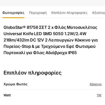
Φωτογραφίες
Περιγραφή
Επιπλέον πληροφορίες
Αξιολογ
GloboStar® 81756 ΣΕΤ 2 x Φλάς Μοτοσυκλέτας
Universal Knife LED SMD 5050 1.2W/2.4W
216lm/432lm DC 12V 2 Λειτουργιών Κόκκινο για
Πορείας-Stop & με Τρεχούμενο Εφέ Φωτισμού
Πορτοκαλί για Φλας Αδιάβροχα IP65
Επιπλέον πληροφορίες
Χρώμα Φωτός
Κόκκινο
Watt
1W