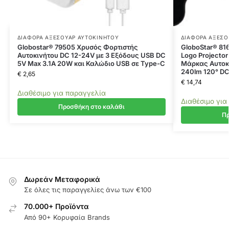
ΔΙΆΦΟΡΑ ΑΞΕΣΟΥΆΡ ΑΥΤΟΚΙΝΉΤΟΥ
ΔΙΆΦΟΡΑ ΑΞΕΣΟ
Globostar® 79505 Χρυσός Φορτιστής
GloboStar® 81
Αυτοκινήτου DC 12-24V με 3 Εξόδους USB DC
Logo Projecto
5V Max 3.1A 20W και Καλώδιο USB σε Type-C
Μάρκας Αυτοκ
240lm 120° DC
€
2,65
€
14,74
Διαθέσιμο για παραγγελία
Διαθέσιμο για
Προσθήκη στο καλάθι
Πρ
Δωρεάν Μεταφορικά
Σε όλες τις παραγγελίες άνω των €100
70.000+ Προϊόντα
Από 90+ Κορυφαία Brands