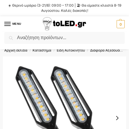
☀️ Θερινό ωράριο (3-21/8): 09:00 – 17:00 | 🏖️ Θα είμαστε κλειστά 8-19
Αυγούστου. Καλές διακοπές!
MENU
0
Αναζήτηση
Flash Sale ⚡ 10% Έκπτωση με τον κωδικό
'SUMMER'
!
Αρχική σελίδα
Κατάστημα
Είδη Αυτοκινήτου
Διάφορα Αξεσουάρ Αυτοκινήτου
/
/
/