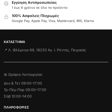
Εγγύηση Aντιπροσωπείας
1 έως 6 χρόνια σε όλα τα προϊόντα
100% Ασφαλείς Πληρωμές
Google Pay, Apple Pay, Visa, Mastercard, IRIS, Klarna
ΚΑΤΆΣΤΗΜΑ
📍 Λ. Φλέμινγκ 69, 18233 Αγ. Ι. Ρέντης, Πειραιάς
📅 Ωράριο Λειτουργίας
Δευ & Τετ
09:00–17:00
Τρ–Πέμ-Παρ 09:00–17:00
Σάβ 10:00–14:00
ΠΛΗΡΟΦΟΡΊΕΣ