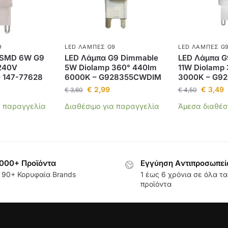
9
LED ΛΆΜΠΕΣ G9
LED ΛΆΜΠΕΣ G
 SMD 6W G9
LED Λάμπα G9 Dimmable
LED Λάμπα G
240V
5W Diolamp 360° 440lm
11W Diolamp
 147-77628
6000K – G928355CWDIM
3000K – G9
€
2,99
€
3,49
€
3,60
€
4,50
α παραγγελία
Διαθέσιμο για παραγγελία
Άμεσα διαθέσ
000+ Προϊόντα
Εγγύηση Aντιπροσωπεί
 90+ Κορυφαία Brands
1 έως 6 χρόνια σε όλα τα
προϊόντα