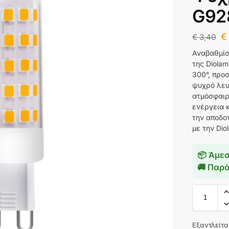
G92
€
€
3,40
Αναβαθμίσ
της Diola
300°, προ
ψυχρό λευ
ατμόσφαιρ
ενέργεια 
την αποδοτ
με την Dio
📦 Άμεσ
🚚 Παρ
Eξαντλείτα