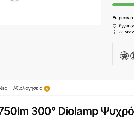
Δωρεάν α
Εγγύησ
Δωρεάν
ίες
Αξιολογήσεις
0
75
0lm 300° Diolamp Ψυχρό