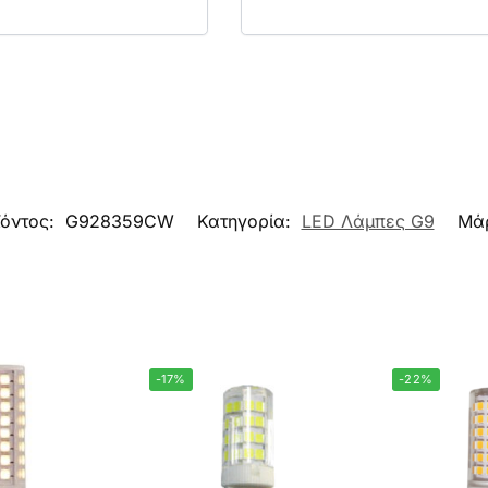
ϊόντος:
G928359CW
Κατηγορία:
LED Λάμπες G9
Μά
-17%
-22%