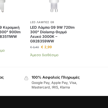
9
LED ΛΆΜΠΕΣ G9
9 Κεραμική
LED Λάμπα G9 9W 720lm
 300° 900lm
300° Diolamp Θερμό
283511WW
Λευκό 3000K –
G928359WW
€
2,99
€
3,40
ιμο
Άμεσα διαθέσιμο
ας
100% Ασφαλείς Πληρωμές
Google Pay, Apple Pay, Visa,
Mastercard, IRIS, Klarna