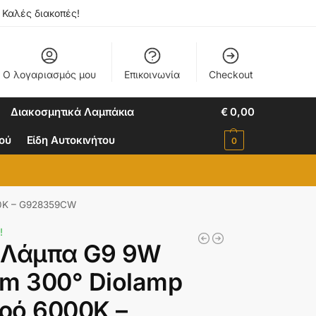
. Καλές διακοπές!
Ο λογαριασμός μου
Επικοινωνία
Checkout
Διακοσμητικά Λαμπάκια
€
0,00
ιού
Είδη Αυτοκινήτου
0
00K – G928359CW
!
 Λάμπα G9 9W
lm 300° Diolamp
ρό 6000K –