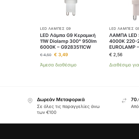
LED ΛΆΜΠΕΣ G9
LED ΛΆΜΠΕΣ G
LED Λάμπα G9 Κεραμική
ΛΑΜΠΑ LED
11W Diolamp 300° 950lm
4000K 220-
6000K – G9283511CW
EUROLAMP –
€
3,49
€
2,56
€
4,50
Άμεσα διαθέσιμο
Διαθέσιμο γι
Δωρεάν Μεταφορικά
70.
Σε όλες τις παραγγελίες άνω
Από
των €100