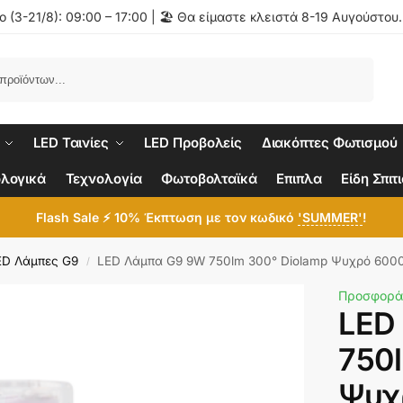
 (3-21/8): 09:00 – 17:00 | 🏖️ Θα είμαστε κλειστά 8-19 Αυγούστου
Αναζήτηση
LED Ταινίες
LED Προβολείς
Διακόπτες Φωτισμού
λογικά
Τεχνολογία
Φωτοβολταϊκά
Επιπλα
Είδη Σπιτ
Flash Sale ⚡ 10% Έκπτωση με τον κωδικό
'SUMMER'
!
ED Λάμπες G9
LED Λάμπα G9 9W 750lm 300° Diolamp Ψυχρό 60
/
Προσφορά
LED
750
Ψυχ