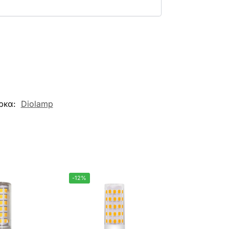
ρκα:
Diolamp
-12%