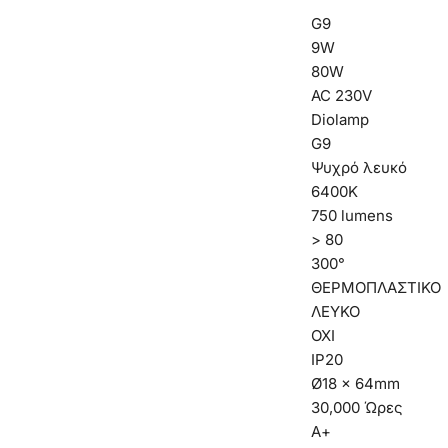
G9
9W
80W
AC 230V
Diolamp
G9
Ψυχρό λευκό
6400K
750 lumens
> 80
300°
ΘΕΡΜΟΠΛΑΣΤΙΚΟ
ΛΕΥΚΟ
ΟΧΙ
IP20
Ø18 x 64mm
30,000 Ώρες
Α+