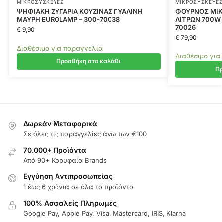
ΜΙΚΡΟΣΥΣΚΕΥΈΣ
ΜΙΚΡΟΣΥΣΚΕΥΈ
ΨΗΦΙΑΚΗ ΖΥΓΑΡΙΑ ΚΟΥΖΙΝΑΣ ΓΥΑΛΙΝΗ
ΦΟΥΡΝΟΣ ΜΙΚ
ΜΑΥΡΗ EUROLAMP – 300-70038
ΛΙΤΡΩΝ 700W 
70026
€
9,90
€
79,90
Διαθέσιμο για παραγγελία
Διαθέσιμο για
Προσθήκη στο καλάθι
Πρ
Δωρεάν Μεταφορικά
Σε όλες τις παραγγελίες άνω των €100
70.000+ Προϊόντα
Από 90+ Κορυφαία Brands
Εγγύηση Aντιπροσωπείας
1 έως 6 χρόνια σε όλα τα προϊόντα
100% Ασφαλείς Πληρωμές
Google Pay, Apple Pay, Visa, Mastercard, IRIS, Klarna