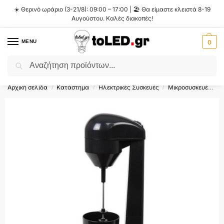
☀️ Θερινό ωράριο (3-21/8): 09:00 – 17:00 | 🏖️ Θα είμαστε κλειστά 8-19
Αυγούστου. Καλές διακοπές!
MENU
0
Αναζήτηση
Flash Sale ⚡ 10% Έκπτωση με τον κωδικό
'SUMMER'
!
Αρχική σελίδα
Κατάστημα
Ηλεκτρικές Συσκευές
Μικροσυσκευές
/
/
/