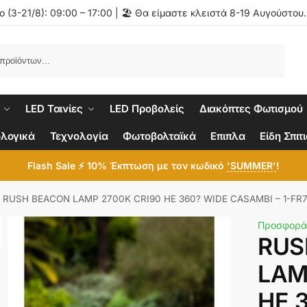
 (3-21/8): 09:00 – 17:00 | 🏖️ Θα είμαστε κλειστά 8-19 Αυγούστου
Αναζήτηση
LED Ταινίες
LED Προβολείς
Διακόπτες Φωτισμού
λογικά
Τεχνολογία
Φωτοβολταϊκά
Επιπλα
Είδη Σπιτ
Flash Sale ⚡ 10% Έκπτωση με τον κωδικό
'SUMMER'
!
RUSH BEACON LAMP 2700K CRI90 HE 360? WIDE CASAMBI – 1-FR
Προσφορά
RUS
LAM
HE 