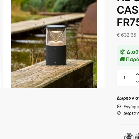
CAS
FR7
€
632,35
📦 Διαθ
🚚 Παρ
Δωρεάν α
Εγγύησ
Δωρεάν