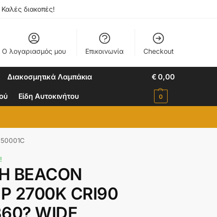
. Καλές διακοπές!
Ο λογαριασμός μου
Επικοινωνία
Checkout
Διακοσμητικά Λαμπάκια
€
0,00
ιού
Είδη Αυτοκινήτου
0
750001C
!
H BEACON
P 2700K CRI90
360? WIDE