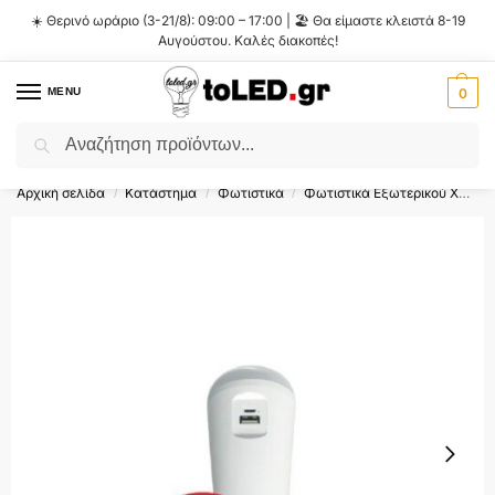
☀️ Θερινό ωράριο (3-21/8): 09:00 – 17:00 | 🏖️ Θα είμαστε κλειστά 8-19
Αυγούστου. Καλές διακοπές!
MENU
0
Αναζήτηση
Flash Sale ⚡ 10% Έκπτωση με τον κωδικό
'SUMMER'
!
Αρχική σελίδα
Κατάστημα
Φωτιστικά
Φωτιστικά Εξωτερικού Χώρου
/
/
/