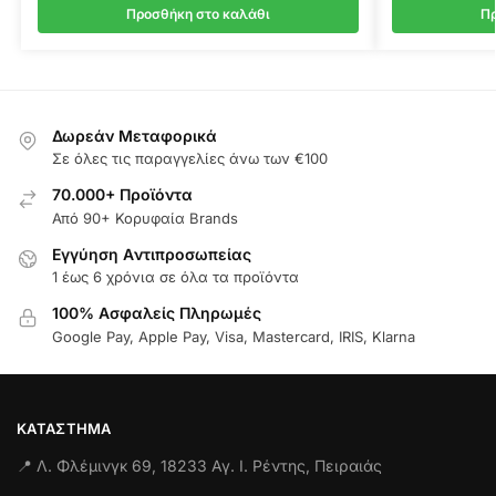
Προσθήκη στο καλάθι
Πρ
Δωρεάν Μεταφορικά
Σε όλες τις παραγγελίες άνω των €100
70.000+ Προϊόντα
Από 90+ Κορυφαία Brands
Εγγύηση Aντιπροσωπείας
1 έως 6 χρόνια σε όλα τα προϊόντα
100% Ασφαλείς Πληρωμές
Google Pay, Apple Pay, Visa, Mastercard, IRIS, Klarna
ΚΑΤΆΣΤΗΜΑ
📍 Λ. Φλέμινγκ 69, 18233 Αγ. Ι. Ρέντης, Πειραιάς