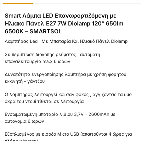
Smart Λάμπα LED Επαναφορτιζόμενη με
Ηλιακό Πάνελ E27 7W Diolamp 120° 650lm
6500K – SMARTSOL
Λαμπτήρας Led Με Μπαταρία Και Ηλιακό Πάνελ Diolamp
Σε περίπτωση διακοπής ρεύματος , αυτόματη
επαναλειτουργία ma.x 6 ωρών
Δυνατότητα ενεργοποίησης λαμπτήρα με χρήση φορητού
εκκινητή – γάντζου
Ο λαμπτήρας λειτουργεί και σαν φακός , αγγίζοντας τα δύο
άκρα του ντουΐ τίθεται σε λειτουργία
Ενσωματωμένη μπαταρία λιθίου 3,7V – 2600mAh με
αυτονομία 6 ωρών
Εξοπλισμένος με είσοδο Micro USB (απαιτούνται 4 ώρες για
πλήρη φόρτιση)