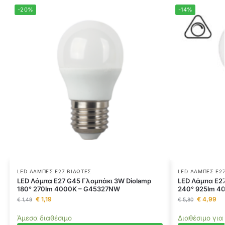
-20%
-14%
LED ΛΆΜΠΕΣ E27 ΒΙΔΩΤΈΣ
LED ΛΆΜΠΕΣ E2
LED Λάμπα E27 G45 Γλομπάκι 3W Diolamp
LED Λάμπα E27
180° 270lm 4000K – G45327NW
240° 925lm 4
€
1,19
€
4,99
€
1,49
€
5,80
Άμεσα διαθέσιμο
Διαθέσιμο για