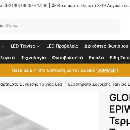
 (3-21/8): 09:00 – 17:00 | 🏖️ Θα είμαστε κλειστά 8-19 Αυγούστου
Αναζήτηση
LED Ταινίες
LED Προβολείς
Διακόπτες Φωτισμού
λογικά
Τεχνολογία
Φωτοβολταϊκά
Επιπλα
Είδη Σπιτ
Flash Sale ⚡ 10% Έκπτωση με τον κωδικό
'SUMMER'
!
αρτήματα Σύνδεσης Ταινίας Led
Εξαρτήματα Σύνδεσης Ταινίας 
/
GLO
EPI
Τερμ