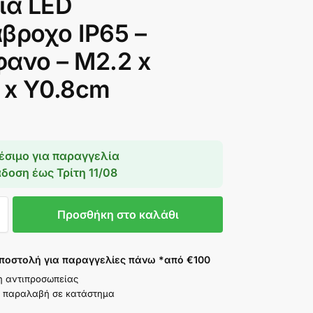
ία LED
βροχο IP65 –
ανο – Μ2.2 x
 x Υ0.8cm
έσιμο για παραγγελία
άδοση έως
Τρίτη 11/08
Προσθήκη στο καλάθι
ποστολή για παραγγελίες πάνω *από €100
η αντιπροσωπείας
 παραλαβή σε κατάστημα