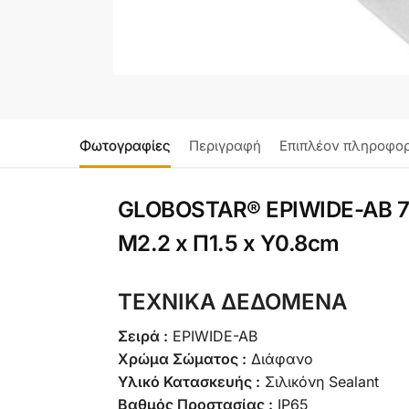
Φωτογραφίες
Περιγραφή
Επιπλέον πληροφορ
GLOBOSTAR® EPIWIDE-AB 705
Μ2.2 x Π1.5 x Υ0.8cm
ΤΕΧΝΙΚΑ ΔΕΔΟΜΕΝΑ
Σειρά :
EPIWIDE-AB
Χρώμα Σώματος :
Διάφανο
Υλικό Κατασκευής :
Σιλικόνη Sealant
Βαθμός Προστασίας :
IP65