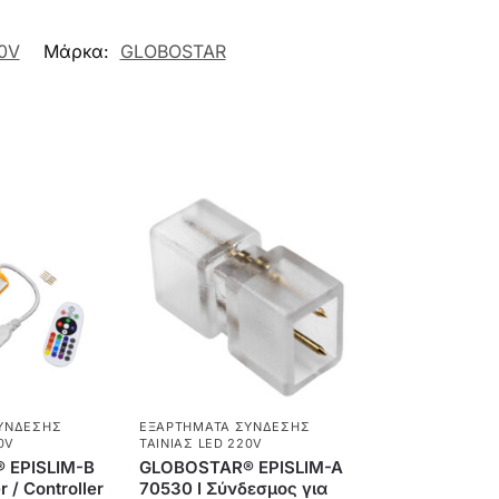
0V
Μάρκα:
GLOBOSTAR
ΎΝΔΕΣΗΣ
ΕΞΑΡΤΉΜΑΤΑ ΣΎΝΔΕΣΗΣ
0V
ΤΑΙΝΊΑΣ LED 220V
 EPISLIM-B
GLOBOSTAR® EPISLIM-A
 / Controller
70530 I Σύνδεσμος για