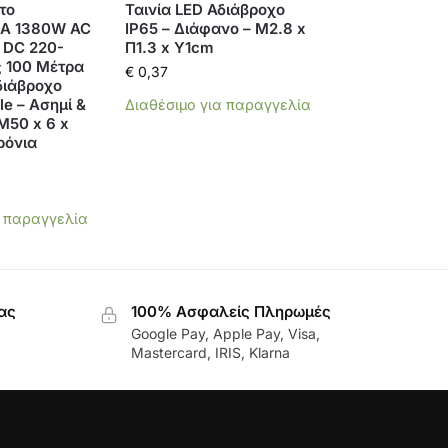
το
Ταινία LED Αδιάβροχο
 6A 1380W AC
IP65 – Διάφανο – Μ2.8 x
 DC 220-
Π1.3 x Υ1cm
ς 100 Μέτρα
€
0,37
διάβροχο
e – Ασημί &
Διαθέσιμο για παραγγελία
Μ50 x 6 x
ρόνια
α παραγγελία
ας
100% Ασφαλείς Πληρωμές
Google Pay, Apple Pay, Visa,
Mastercard, IRIS, Klarna