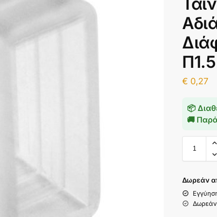
Ταιν
Αδιά
Διάφ
Π1.5
€
0,27
📦 Διαθ
🚚 Παρ
Δωρεάν α
Εγγύησ
Δωρεάν