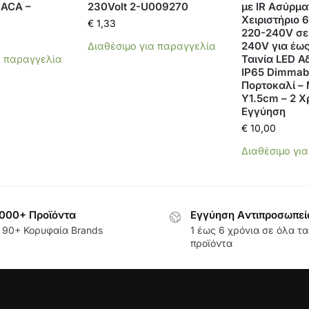
 ACA –
230Volt 2-U009270
με IR Ασύρμα
Χειριστήριο
€
1,33
220-240V σε
240V για έω
Διαθέσιμο για παραγγελία
Ταινία LED Α
α παραγγελία
IP65 Dimmabl
Πορτοκαλί – 
Υ1.5cm – 2 Χ
Εγγύηση
€
10,00
Διαθέσιμο γι
000+ Προϊόντα
Εγγύηση Aντιπροσωπεί
 90+ Κορυφαία Brands
1 έως 6 χρόνια σε όλα τα
προϊόντα