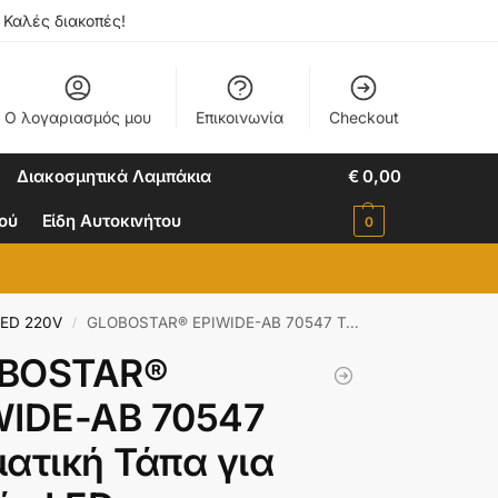
. Καλές διακοπές!
Ο λογαριασμός μου
Επικοινωνία
Checkout
Διακοσμητικά Λαμπάκια
€
0,00
ιού
Είδη Αυτοκινήτου
0
LED 220V
GLOBOSTAR® EPIWIDE-AB 70547 Τερματική Τάπα για Ταινία LED Αδιάβροχο IP65 – Διάφανο – Μ2.2 x Π1.5 x Υ0.8cm
/
BOSTAR®
WIDE-AB 70547
ατική Τάπα για