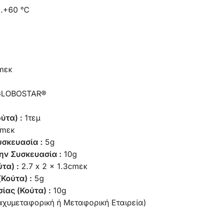
…+60 °C
cmεκ
 GLOBOSTAR®
ύτα) :
1τεμ
cmεκ
υσκευασία :
5g
ην Συσκευασία :
10g
τα) :
2.7 x 2 x 1.3cmεκ
Κούτα) :
5g
ίας (Κούτα) :
10g
αχυμεταφορική ή Μεταφορική Εταιρεία)