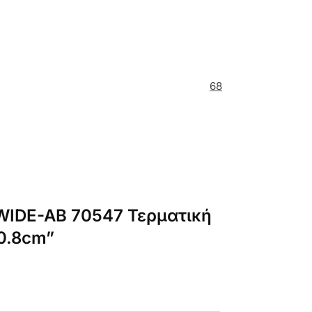
68
WIDE-AB 70547 Τερματική
Υ0.8cm”