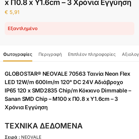
x Π0.8 x Υ1.6cm – 3 Χρόνια Εγγύηση
€
5,91
Εξαντλημένο
Φωτογραφίες
Περιγραφή
Επιπλέον πληροφορίες
Αξιολογ
GLOBOSTAR® NEOVALE 70563 Ταινία Neon Flex
LED 12W/m 600lm/m 120° DC 24V Αδιάβροχο
IP65 120 x SMD2835 Chip/m Κόκκινο Dimmable –
Sanan SMD Chip – Μ100 x Π0.8 x Υ1.6cm – 3
Χρόνια Εγγύηση
ΤΕΧΝΙΚΑ ΔΕΔΟΜΕΝΑ
Σειρά :
NEOVALE