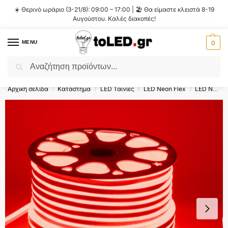
☀️ Θερινό ωράριο (3-21/8): 09:00 – 17:00 | 🏖️ Θα είμαστε κλειστά 8-19
Αυγούστου. Καλές διακοπές!
MENU
0
Αναζήτηση
Flash Sale ⚡ 10% Έκπτωση με τον κωδικό
'SUMMER'
!
Αρχική σελίδα
Κατάστημα
LED Ταινίες
LED Neon Flex
LED Neon Flex 12V-24V-48V
/
/
/
/