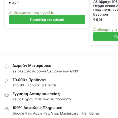
Αδιάβροχο IP6
€
0,70
Θερμό Λευκό 
Chip – Μ100 x 
Διαθέσιμο για παραγγελία
Εγγύηση
Προσθήκη στο καλάθι
€
5,91
Διαθέσιμο για
Πρ
Δωρεάν Μεταφορικά
Σε όλες τις παραγγελίες άνω των €100
70.000+ Προϊόντα
Από 90+ Κορυφαία Brands
Εγγύηση Aντιπροσωπείας
1 έως 6 χρόνια σε όλα τα προϊόντα
100% Ασφαλείς Πληρωμές
Google Pay, Apple Pay, Visa, Mastercard, IRIS, Klarna