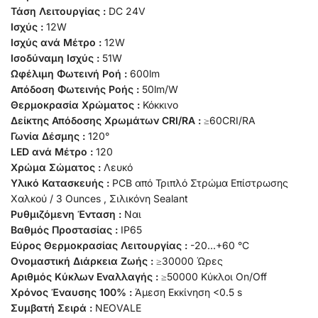
Τάση Λειτουργίας :
DC 24V
Ισχύς :
12W
Ισχύς ανά Μέτρο :
12W
Ισοδύναμη Ισχύς :
51W
Ωφέλιμη Φωτεινή Ροή :
600lm
Απόδοση Φωτεινής Ροής :
50lm/W
Θερμοκρασία Χρώματος :
Κόκκινο
Δείκτης Απόδοσης Χρωμάτων CRI/RA :
≥60CRI/RA
Γωνία Δέσμης :
120°
LED ανά Μέτρο :
120
Χρώμα Σώματος :
Λευκό
Υλικό Κατασκευής :
PCB από Τριπλό Στρώμα Επίστρωσης
Χαλκού / 3 Ounces , Σιλικόνη Sealant
Ρυθμιζόμενη Ένταση :
Ναι
Βαθμός Προστασίας :
IP65
Εύρος Θερμοκρασίας Λειτουργίας :
-20…+60 °C
Ονομαστική Διάρκεια Ζωής :
≥30000 Ώρες
Αριθμός Κύκλων Εναλλαγής :
≥50000 Κύκλοι On/Off
Χρόνος Έναυσης 100% :
Άμεση Εκκίνηση <0.5 s
Συμβατή Σειρά :
NEOVALE