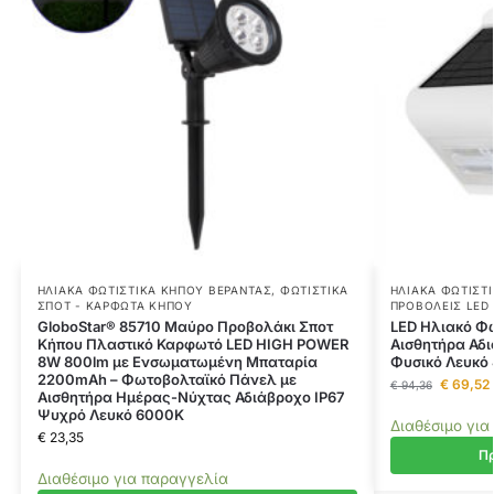
ΗΛΙΑΚΆ ΦΩΤΙΣΤΙΚΆ ΚΉΠΟΥ ΒΕΡΆΝΤΑΣ
,
ΦΩΤΙΣΤΙΚΆ
ΗΛΙΑΚΆ ΦΩΤΙΣΤ
ΣΠΟΤ - ΚΑΡΦΩΤΆ ΚΉΠΟΥ
ΠΡΟΒΟΛΕΊΣ LED
GloboStar® 85710 Μαύρο Προβολάκι Σποτ
LED Ηλιακό Φω
Κήπου Πλαστικό Καρφωτό LED HIGH POWER
Αισθητήρα Αδι
8W 800lm με Ενσωματωμένη Μπαταρία
Φυσικό Λευκό 
2200mAh – Φωτοβολταϊκό Πάνελ με
€
69,52
€
94,36
Αισθητήρα Ημέρας-Νύχτας Αδιάβροχo IP67
Ψυχρό Λευκό 6000K
Διαθέσιμο για
€
23,35
Πρ
Διαθέσιμο για παραγγελία