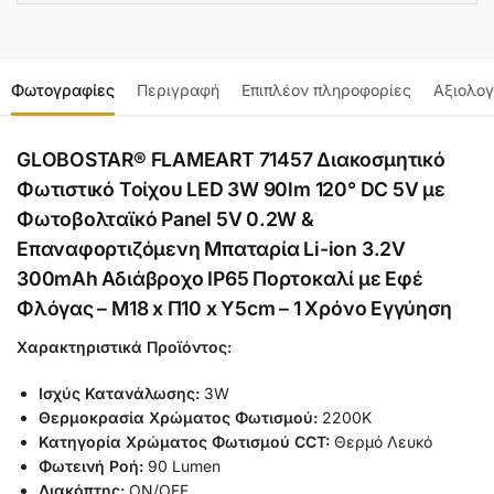
Φωτογραφίες
Περιγραφή
Επιπλέον πληροφορίες
Αξιολογ
GLOBOSTAR® FLAMEART 71457 Διακοσμητικό
Φωτιστικό Τοίχου LED 3W 90lm 120° DC 5V με
Φωτοβολταϊκό Panel 5V 0.2W &
Επαναφορτιζόμενη Μπαταρία Li-ion 3.2V
300mAh Αδιάβροχο IP65 Πορτοκαλί με Εφέ
Φλόγας – Μ18 x Π10 x Υ5cm – 1 Χρόνο Εγγύηση
Χαρακτηριστικά Προϊόντος:
Ισχύς Κατανάλωσης:
3W
Θερμοκρασία Χρώματος Φωτισμού:
2200Κ
Κατηγορία Χρώματος Φωτισμού CCT:
Θερμό Λευκό
Φωτεινή Ροή:
90 Lumen
Διακόπτης:
ON/OFF