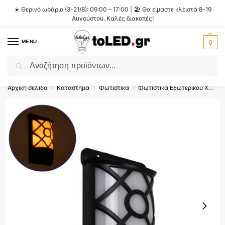
☀️ Θερινό ωράριο (3-21/8): 09:00 – 17:00 | 🏖️ Θα είμαστε κλειστά 8-19
Αυγούστου. Καλές διακοπές!
MENU
0
Αναζήτηση
Flash Sale ⚡ 10% Έκπτωση με τον κωδικό
'SUMMER'
!
Αρχική σελίδα
Κατάστημα
Φωτιστικά
Φωτιστικά Εξωτερικού Χώρου
/
/
/