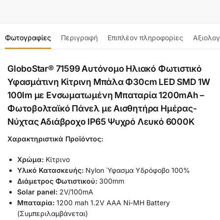
Φωτογραφίες
Περιγραφή
Επιπλέον πληροφορίες
Αξιολογ
GloboStar® 71599 Αυτόνομο Ηλιακό Φωτιστικό
Υφασμάτινη Κίτρινη Μπάλα Φ30cm LED SMD 1W
100lm με Ενσωματωμένη Μπαταρία 1200mAh –
Φωτοβολταϊκό Πάνελ με Αισθητήρα Ημέρας-
Νύχτας Αδιάβροχο IP65 Ψυχρό Λευκό 6000K
Χαρακτηριστικά Προϊόντος:
Χρώμα:
Κίτρινο
Υλικό Κατασκευής:
Nylon Ύφασμα Υδρόφοβο 100%
Διάμετρος Φωτιστικού:
300mm
Solar panel:
2V/100mA
Μπαταρία:
1200 mah 1.2V AAA Ni-MH Battery
(Συμπεριλαμβάνεται)