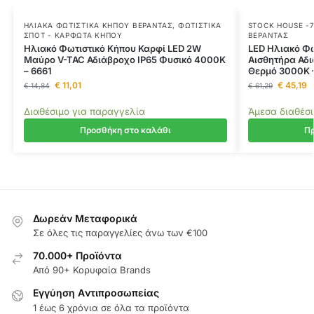
ΗΛΙΑΚΆ ΦΩΤΙΣΤΙΚΆ ΚΉΠΟΥ ΒΕΡΆΝΤΑΣ
,
ΦΩΤΙΣΤΙΚΆ
STOCK HOUSE -
ΣΠΟΤ - ΚΑΡΦΩΤΆ ΚΉΠΟΥ
ΒΕΡΆΝΤΑΣ
Ηλιακό Φωτιστικό Κήπου Καρφί LED 2W
LED Ηλιακό Φω
Μαύρο V-TAC Αδιάβροχο IP65 Φυσικό 4000K
Αισθητήρα Αδ
– 6661
Θερμό 3000K 
€
11,01
€
45,19
€
14,84
€
61,29
Διαθέσιμο για παραγγελία
Άμεσα διαθέσ
Προσθήκη στο καλάθι
Πρ
Δωρεάν Μεταφορικά
Σε όλες τις παραγγελίες άνω των €100
70.000+ Προϊόντα
Από 90+ Κορυφαία Brands
Εγγύηση Aντιπροσωπείας
1 έως 6 χρόνια σε όλα τα προϊόντα