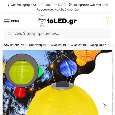
☀️ Θερινό ωράριο (3-21/8): 09:00 – 17:00 | 🏖️ Θα είμαστε κλειστά 8-19
Αυγούστου. Καλές διακοπές!
MENU
0
Αναζήτηση
Flash Sale ⚡ 10% Έκπτωση με τον κωδικό
'SUMMER'
!
Αρχική σελίδα
Κατάστημα
Φωτιστικά
Φωτιστικά Εξωτερικού Χώρου
/
/
/