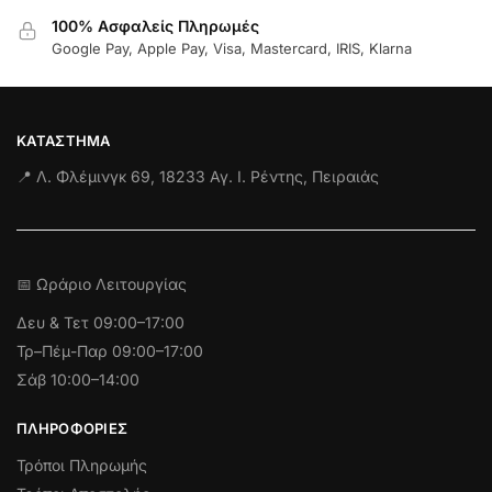
100% Ασφαλείς Πληρωμές
Google Pay, Apple Pay, Visa, Mastercard, IRIS, Klarna
ΚΑΤΆΣΤΗΜΑ
📍 Λ. Φλέμινγκ 69, 18233 Αγ. Ι. Ρέντης, Πειραιάς
📅 Ωράριο Λειτουργίας
Δευ & Τετ
09:00–17:00
Τρ–Πέμ-Παρ 09:00–17:00
Σάβ 10:00–14:00
ΠΛΗΡΟΦΟΡΊΕΣ
Τρόποι Πληρωμής