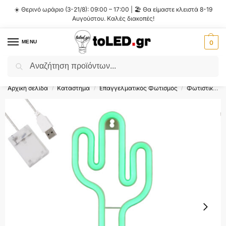
☀️ Θερινό ωράριο (3-21/8): 09:00 – 17:00 | 🏖️ Θα είμαστε κλειστά 8-19
Αυγούστου. Καλές διακοπές!
MENU
0
Αναζήτηση
Flash Sale ⚡ 10% Έκπτωση με τον κωδικό
'SUMMER'
!
Αρχική σελίδα
Κατάστημα
Επαγγελματικός Φωτισμός
Φωτιστικά Σήμανσης LED
/
/
/