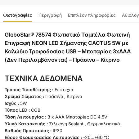
Φωτογραφίες
Περιγραφή
Επιπλέον πληροφορίες
Αξιολογ
GloboStar® 78574 Φωτιστικό Ταμπέλα Φωτεινή
Επιγραφή NEON LED Σήμανσης CACTUS 5W με
Καλώδιο Τροφοδοσίας USB – Μπαταρίας 3xAAA
(Δεν Περιλαμβάνονται) – Πράσινο – Κίτρινο
ΤΕΧΝΙΚΑ ΔΕΔΟΜΕΝΑ
Τρόπος Τοποθέτησης :
Επιτοίχιο
Χρώμα Σώματος :
Πράσινο , Κίτρινο
Ισχύς :
5W
Τύπος LED :
COB
Τάση Λειτουργίας :
3 x ΑΑA Μπαταρίες DC 4.5V
Υλικό Κατασκευής :
Σιλικόνη Sealant , Θερμοπλαστικό
Βαθμός Προστασίας :
IP20
Εύρος Θερμοκρασίας Λειτουργίας :
-20…+60 °C