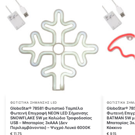
ΦΩΤΙΣΤΙΚΆ ΣΉΜΑΝΣΗΣ LED
ΦΩΤΙΣΤΙΚΆ ΣΉΜ
GloboStar® 78581 Φωτιστικό Ταμπέλα
GloboStar® 78
Φωτεινή Επιγραφή NEON LED Σήμανσης
Φωτεινή Επιγ
SNOWFLAKE 5W με Καλώδιο Τροφοδοσίας
BATMAN 5W με
USB – Μπαταρίας 3xAAA (Δεν
Μπαταρίας 3x
Περιλαμβάνονται) – Ψυχρό Λευκό 6000K
Κόκκινο
€
11,75
€
9,15