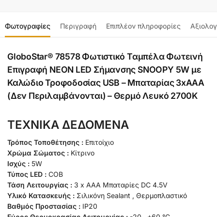
Φωτογραφίες
Περιγραφή
Επιπλέον πληροφορίες
Αξιολογ
GloboStar® 78578 Φωτιστικό Ταμπέλα Φωτεινή
Επιγραφή NEON LED Σήμανσης SNOOPY 5W με
Καλώδιο Τροφοδοσίας USB – Μπαταρίας 3xAAA
(Δεν Περιλαμβάνονται) – Θερμό Λευκό 2700K
ΤΕΧΝΙΚΑ ΔΕΔΟΜΕΝΑ
Τρόπος Τοποθέτησης :
Επιτοίχιο
Χρώμα Σώματος :
Κίτρινο
Ισχύς :
5W
Τύπος LED :
COB
Τάση Λειτουργίας :
3 x ΑΑA Μπαταρίες DC 4.5V
Υλικό Κατασκευής :
Σιλικόνη Sealant , Θερμοπλαστικό
Βαθμός Προστασίας :
IP20
Εύρος Θερμοκρασίας Λειτουργίας :
-20…+60 °C