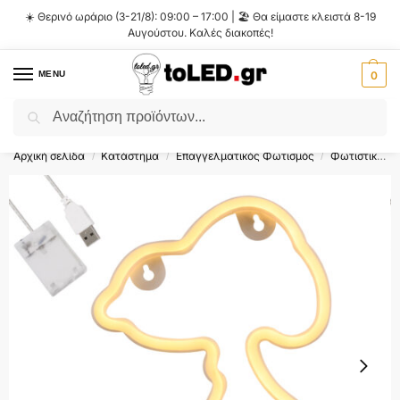
☀️ Θερινό ωράριο (3-21/8): 09:00 – 17:00 | 🏖️ Θα είμαστε κλειστά 8-19
Αυγούστου. Καλές διακοπές!
MENU
0
Αναζήτηση
Flash Sale ⚡ 10% Έκπτωση με τον κωδικό
'SUMMER'
!
Αρχική σελίδα
Κατάστημα
Επαγγελματικός Φωτισμός
Φωτιστικά Σήμανσης LED
/
/
/