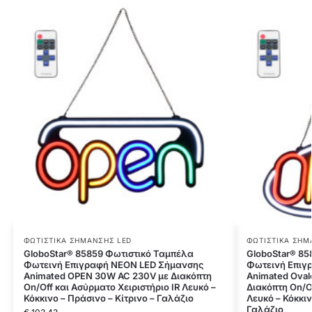
ΦΩΤΙΣΤΙΚΆ ΣΉΜΑΝΣΗΣ LED
ΦΩΤΙΣΤΙΚΆ ΣΉΜ
GloboStar® 85859 Φωτιστικό Ταμπέλα
GloboStar® 85
Φωτεινή Επιγραφή NEON LED Σήμανσης
Φωτεινή Επιγ
Animated OPEN 30W AC 230V με Διακόπτη
Animated Ova
On/Off και Ασύρματο Χειριστήριο IR Λευκό –
Διακόπτη On/Of
Κόκκινο – Πράσινο – Κίτρινο – Γαλάζιο
Λευκό – Κόκκιν
Γαλάζιο