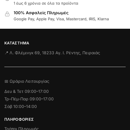
1 έως 6 χρόνια σε όλα τα προϊόντα
100% Ασφαλείς Πληρωμές
Google Pay, Apple Pay, Visa, Mastercard, IRIS, Klarna
ΚΑΤΆΣΤΗΜΑ
📍 Λ. Φλέμινγκ 69, 18233 Αγ. Ι. Ρέντης, Πειραιάς
📅 Ωράριο Λειτουργίας
Δευ & Τετ
09:00–17:00
Τρ–Πέμ-Παρ 09:00–17:00
Σάβ 10:00–14:00
ΠΛΗΡΟΦΟΡΊΕΣ
Τρόποι Πληρωμής