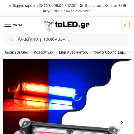
☀️ Θερινό ωράριο (3-21/8): 09:00 – 17:00 | 🏖️ Θα είμαστε κλειστά 8-19
Αυγούστου. Καλές διακοπές!
MENU
0
Αναζήτηση
Flash Sale ⚡ 10% Έκπτωση με τον κωδικό
'SUMMER'
!
Αρχική σελίδα
Κατάστημα
Είδη Αυτοκινήτου
Φώτα Οδικής Σήμανσης
/
/
/