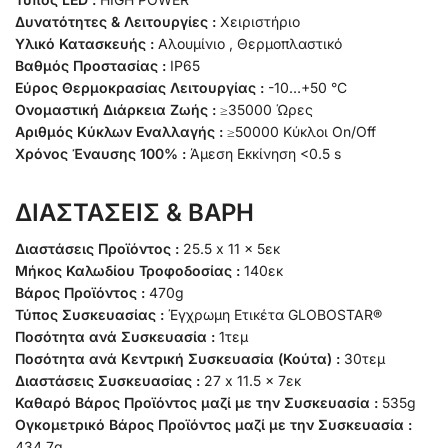
Δυνατότητες & Λειτουργίες :
Χειριστήριο
Υλικό Κατασκευής :
Αλουμίνιο , Θερμοπλαστικό
Βαθμός Προστασίας :
IP65
Εύρος Θερμοκρασίας Λειτουργίας :
-10…+50 °C
Ονομαστική Διάρκεια Ζωής :
≥35000 Ώρες
Αριθμός Κύκλων Εναλλαγής :
≥50000 Κύκλοι On/Off
Χρόνος Έναυσης 100% :
Άμεση Εκκίνηση <0.5 s
ΔΙΑΣΤΑΣΕΙΣ & ΒΑΡΗ
Διαστάσεις Προϊόντος :
25.5 x 11 x 5εκ
Μήκος Καλωδίου Τροφοδοσίας :
140εκ
Βάρος Προϊόντος :
470g
Τύπος Συσκευασίας :
Έγχρωμη Ετικέτα GLOBOSTAR®
Ποσότητα ανά Συσκευασία :
1τεμ
Ποσότητα ανά Κεντρική Συσκευασία (Κούτα) :
30τεμ
Διαστάσεις Συσκευασίας :
27 x 11.5 x 7εκ
Καθαρό Βάρος Προϊόντος μαζί με την Συσκευασία :
535g
Ογκομετρικό Βάρος Προϊόντος μαζί με την Συσκευασία :
434.7g