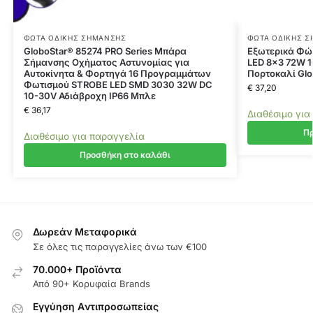
ΦΏΤΑ ΟΔΙΚΉΣ ΣΉΜΑΝΣΗΣ
ΦΏΤΑ ΟΔΙΚΉΣ 
GloboStar® 85274 PRO Series Μπάρα
Εξωτερικά Φώ
Σήμανσης Οχήματος Αστυνομίας για
LED 8×3 72W 1
Αυτοκίνητα & Φορτηγά 16 Προγραμμάτων
Πορτοκαλί Glo
Φωτισμού STROBE LED SMD 3030 32W DC
€
37,20
10-30V Αδιάβροχη IP66 Μπλε
€
36,17
Διαθέσιμο για
Πρ
Διαθέσιμο για παραγγελία
Προσθήκη στο καλάθι
Δωρεάν Μεταφορικά
Σε όλες τις παραγγελίες άνω των €100
70.000+ Προϊόντα
Από 90+ Κορυφαία Brands
Εγγύηση Aντιπροσωπείας