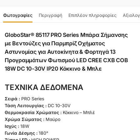
Φωτογραφίες
Περιγραφή
Επιπλέον πληροφορίες
Αξιολογ
GloboStar® 85117 PRO Series Μπάρα Σήμανσης
με Βεντούζες για Παρμπρίζ Οχήματος
Αστυνομίας για Αυτοκίνητα & Φορτηγά 13
Προγραμμάτων Φωτισμού LED CREE CXB COB
18W DC 10-30V IP20 Κόκκινο & Μπλε
ΤΕΧΝΙΚΑ ΔΕΔΟΜΕΝΑ
Σειρά :
PRO Series
Τάση Λειτουργίας :
DC 10-30V
Θερμοκρασία Χρώματος :
Κόκκινο – Μπλέ
Χρώμα Σώματος :
Μαύρο
Ισχύς :
18W
Γωνία Δέσμης :
180°
Τύπος LED :
HIGH POWER