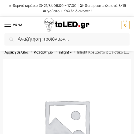
☀️ Θερινό ωράριο (3-21/8): 09:00 – 17:00 | 🏖️ Θα είμαστε κλειστά 8-19
Αυγούστου. Καλές διακοπές!
MENU
0
Αναζήτηση
Flash Sale ⚡ 10% Έκπτωση με τον κωδικό
'SUMMER'
!
Αρχική σελίδα
Κατάστημα
inlight -
Inlight Κρεμαστό φωτιστικό LED 1xG9 από μαύρο μέταλλο και plexiglass D:49x200cm (4074-Black)
/
/
/