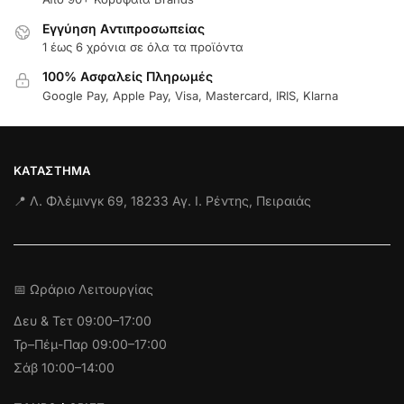
Εγγύηση Aντιπροσωπείας
1 έως 6 χρόνια σε όλα τα προϊόντα
100% Ασφαλείς Πληρωμές
Google Pay, Apple Pay, Visa, Mastercard, IRIS, Klarna
ΚΑΤΆΣΤΗΜΑ
📍 Λ. Φλέμινγκ 69, 18233 Αγ. Ι. Ρέντης, Πειραιάς
📅 Ωράριο Λειτουργίας
Δευ & Τετ
09:00–17:00
Τρ–Πέμ-Παρ 09:00–17:00
Σάβ 10:00–14:00