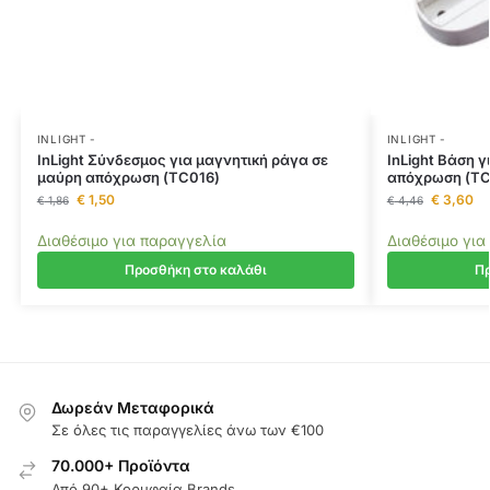
INLIGHT -
INLIGHT -
InLight Σύνδεσμος για μαγνητική ράγα σε
InLight Βάση 
μαύρη απόχρωση (TC016)
απόχρωση (T
€
1,50
€
3,60
€
1,86
€
4,46
Διαθέσιμο για παραγγελία
Διαθέσιμο για
Προσθήκη στο καλάθι
Πρ
Δωρεάν Μεταφορικά
Σε όλες τις παραγγελίες άνω των €100
70.000+ Προϊόντα
Από 90+ Κορυφαία Brands