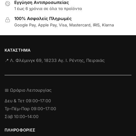
Εγγύηση Aντιπροσωπείας
1 έως 6 χρόνια σε όλα τα προϊόντα
100% Ασφαλείς Πληρωμές
Google Pay, Apple Pay, Visa, Mastercard, IRIS, Klarna
ΚΑΤΆΣΤΗΜΑ
📍 Λ. Φλέμινγκ 69, 18233 Αγ. Ι. Ρέντης, Πειραιάς
📅 Ωράριο Λειτουργίας
Δευ & Τετ
09:00–17:00
Τρ–Πέμ-Παρ 09:00–17:00
Σάβ 10:00–14:00
ΠΛΗΡΟΦΟΡΊΕΣ