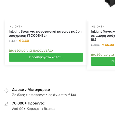
INLIGHT -
INLIGHT -
InLight Βάση για μονοφασική ράγα σε μαύρη
InLight Γωνια
απόχρωση (TC008-BL)
σε μαύρη απόχ
BL)
€
3,60
€
4,46
€
65,00
€
80,60
Διαθέσιμο για παραγγελία
Διαθέσιμο για
Προσθήκη στο καλάθι
Πρ
Δωρεάν Μεταφορικά
Σε όλες τις παραγγελίες άνω των €100
70.000+ Προϊόντα
Από 90+ Κορυφαία Brands