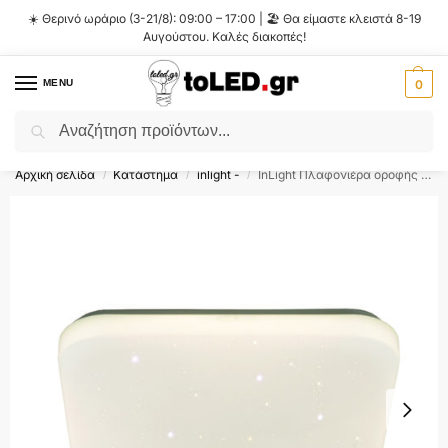
☀️ Θερινό ωράριο (3-21/8): 09:00 – 17:00 | 🏖️ Θα είμαστε κλειστά 8-19
Αυγούστου. Καλές διακοπές!
MENU
0
Αναζήτηση
Flash Sale ⚡ 10% Έκπτωση με τον κωδικό
'SUMMER'
!
Αρχική σελίδα
Κατάστημα
inlight -
InLight Πλαφονιέρα οροφής LED 32W 4000K από λευκό ακρυλικό D:43,5cm (42163-B-Λευκό)
/
/
/